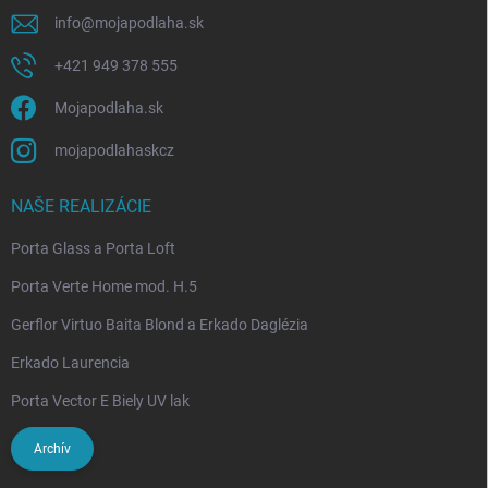
info
@
mojapodlaha.sk
+421 949 378 555
Mojapodlaha.sk
mojapodlahaskcz
NAŠE REALIZÁCIE
Porta Glass a Porta Loft
Porta Verte Home mod. H.5
Gerflor Virtuo Baita Blond a Erkado Daglézia
Erkado Laurencia
Porta Vector E Biely UV lak
Archív