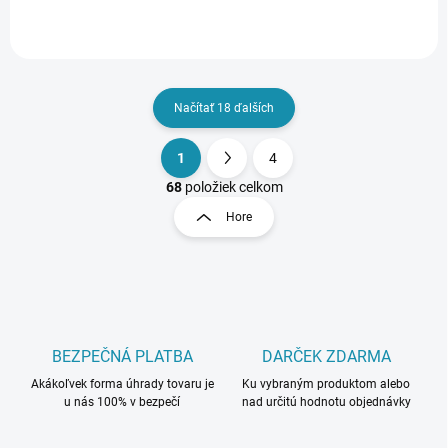
Načítať 18 ďalších
1
4
O
S
v
t
68
položiek celkom
l
r
Hore
á
á
d
n
a
k
c
o
i
e
v
p
a
r
BEZPEČNÁ PLATBA
DARČEK ZDARMA
n
v
i
Akákoľvek forma úhrady tovaru je
Ku vybraným produktom alebo
k
u nás 100% v bezpečí
nad určitú hodnotu objednávky
e
y
v