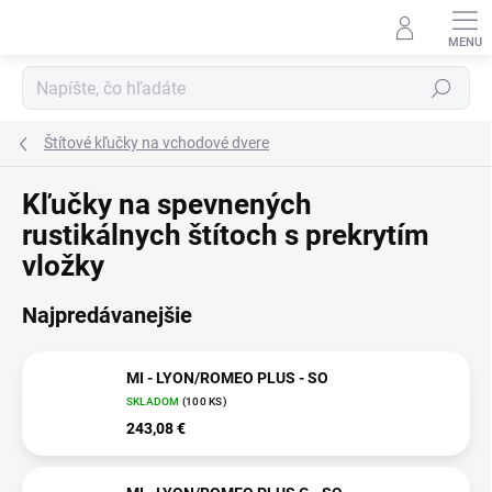
Prejsť
na
obsah
Hľadať
Štítové kľučky na vchodové dvere
Kľučky na spevnených
rustikálnych štítoch s prekrytím
vložky
Najpredávanejšie
MI - LYON/ROMEO PLUS - SO
SKLADOM
(100 KS)
243,08 €