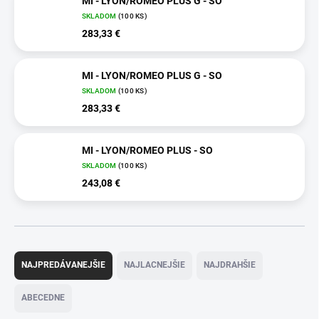
MI - LYON/ROMEO PLUS G - SO
SKLADOM
(100 KS)
283,33 €
MI - LYON/ROMEO PLUS G - SO
SKLADOM
(100 KS)
283,33 €
MI - LYON/ROMEO PLUS - SO
SKLADOM
(100 KS)
243,08 €
R
a
NAJPREDÁVANEJŠIE
NAJLACNEJŠIE
NAJDRAHŠIE
d
e
ABECEDNE
n