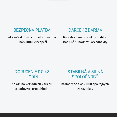
d
n
a
k
c
o
i
e
v
p
a
r
BEZPEČNÁ PLATBA
DARČEK ZDARMA
n
v
i
Akákoľvek forma úhrady tovaru je
Ku vybraným produktom alebo
k
u nás 100% v bezpečí
nad určitú hodnotu objednávky
e
y
v
ý
p
i
s
DORUČENIE DO 48
STABILNÁ A SILNÁ
u
HODÍN
SPOLOČNOSŤ
na akúkoľvek adresu v SR pri
máme viac ako 7 000 spokojných
skladových produktoch
zákazníkov
Z