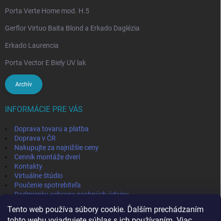
Porta Verte Home mod. H.5
Gerflor Virtuo Baita Blond a Erkado Daglézia
Erkado Laurencia
Porta Vector E Biely UV lak
Archív
INFORMÁCIE PRE VÁS
Doprava tovaru a platba
Doprava v ČR
Nakupujte za najnižšie ceny
Cenník montáže dverí
Kontakty
Virtuálne štúdio
Poučenie spotrebiteľa
Podmienky ochrany osobných údajov
Odstúpenie od zmluvy
Tento web používa súbory cookie. Ďalším prechádzaním
Obchodné podmienky
tohto webu vyjadrujete súhlas s ich používaním. Viac