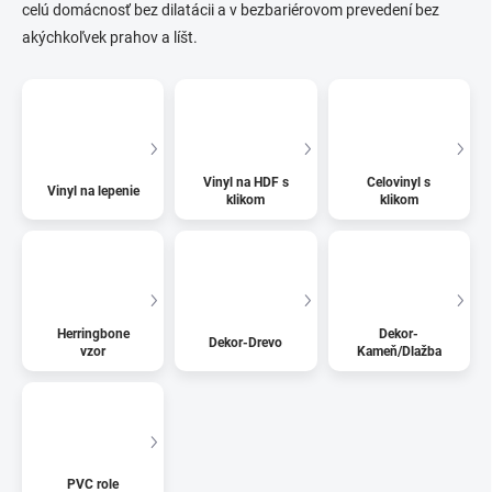
celú domácnosť bez dilatácii a v bezbariérovom prevedení bez
akýchkoľvek prahov a líšt.
Vinyl na HDF s
Celovinyl s
Vinyl na lepenie
klikom
klikom
Herringbone
Dekor-
Dekor-Drevo
vzor
Kameň/Dlažba
PVC role