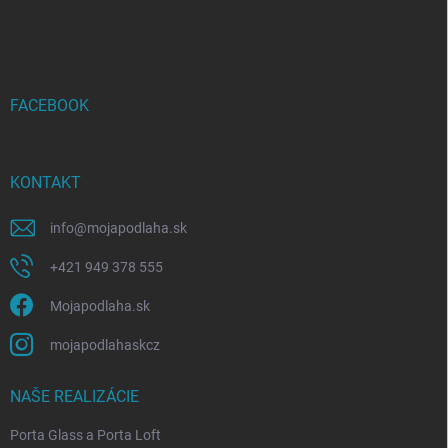
á
p
ä
t
i
FACEBOOK
e
KONTAKT
info
@
mojapodlaha.sk
+421 949 378 555
Mojapodlaha.sk
mojapodlahaskcz
NAŠE REALIZÁCIE
Porta Glass a Porta Loft