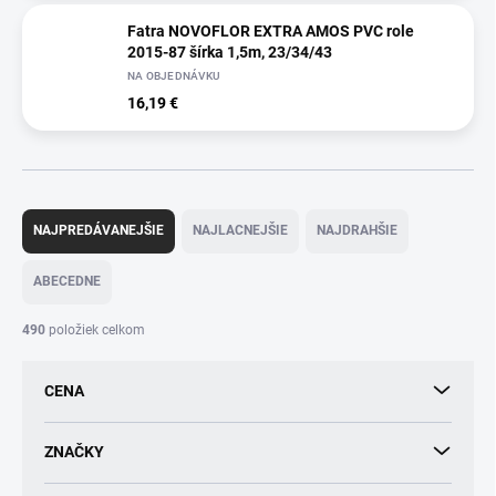
Fatra NOVOFLOR EXTRA AMOS PVC role
2015-87 šírka 1,5m, 23/34/43
NA OBJEDNÁVKU
16,19 €
R
a
NAJPREDÁVANEJŠIE
NAJLACNEJŠIE
NAJDRAHŠIE
d
e
ABECEDNE
n
i
490
položiek celkom
e
p
CENA
r
o
d
ZNAČKY
u
k