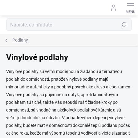
Prejsť
na
obsah
Hľadať
Podlahy
Vinylové podlahy
Vinylové podlahy sú veľmi modernou a žiadanou alternatívou
podláh do domácnosti, pretože vinylové podlahy majú
mimoriadne autentický a podobný povrch ako drevo alebo kameň.
Vinylové podlahy sú príjemné na dotyk, oproti laminátovým
podlahám sú tiché, takže Vás nebudú rušiť žiadne kroky po
domácnosti, sú vhodné na akékoľvek podlahové kúrenie a sú
veľmi jednoduché na údržbu. V prípade výberu lepenej vinylovej
podlahy, budete mať v domácnosti dokonalé teplú podlahu počas
celého roka, keďže má výbornú tepelnú vodivosť a viete si zariadiť