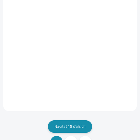
SKLADOM
SKLADOM
(100 KS)
(100 KS)
TD - DREVENÝ PRAH
TD - DREVENÝ PRAH
S TESNENÍM - BUK
S TESNENÍM - BUK
ČEREŠŇA
JELŠA
11,29 €
11,29 €
/ ks
/ ks
od
od
od 9,18 € bez DPH
od 9,18 € bez DPH
Detail
Detail
Načítať 18 ďalších