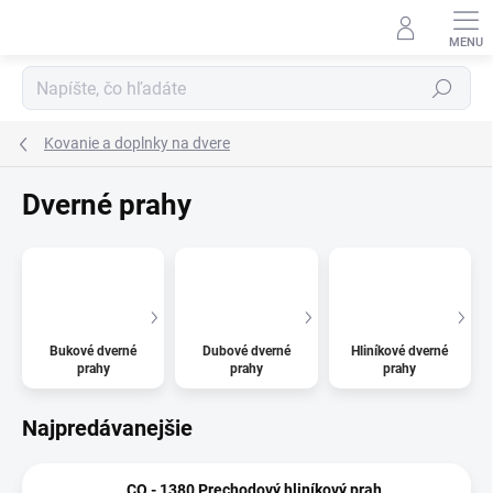
Prejsť
na
obsah
Hľadať
Kovanie a doplnky na dvere
Dverné prahy
Bukové dverné
Dubové dverné
Hliníkové dverné
prahy
prahy
prahy
Najpredávanejšie
CO - 1380 Prechodový hliníkový prah