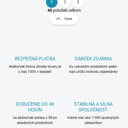
1
3
O
S
v
t
40
položiek celkom
l
r
Hore
á
á
d
n
a
k
c
o
i
e
v
p
a
r
BEZPEČNÁ PLATBA
DARČEK ZDARMA
n
v
i
Akákoľvek forma úhrady tovaru je
Ku vybraným produktom alebo
k
u nás 100% v bezpečí
nad určitú hodnotu objednávky
e
y
v
ý
p
i
s
DORUČENIE DO 48
STABILNÁ A SILNÁ
u
HODÍN
SPOLOČNOSŤ
na akúkoľvek adresu v SR pri
máme viac ako 7 000 spokojných
skladových produktoch
zákazníkov