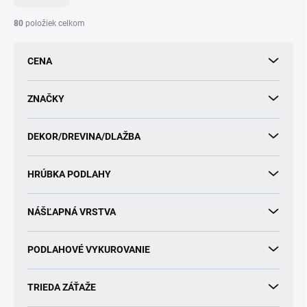
n
i
80
položiek celkom
e
p
CENA
r
o
d
ZNAČKY
u
k
DEKOR/DREVINA/DLAŽBA
t
o
v
HRÚBKA PODLAHY
NÁŠĽAPNÁ VRSTVA
PODLAHOVÉ VYKUROVANIE
TRIEDA ZÁŤAŽE