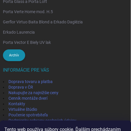
Porta Glass a Porta Loft
Porta Verte Home mod. H.5
Gerflor Virtuo Baita Blond a Erkado Daglézia
Erkado Laurencia
Porta Vector E Biely UV lak
Archív
INFORMÁCIE PRE VÁS
Doprava tovaru a platba
Doprava v ČR
Nakupujte za najnižšie ceny
Cenník montáže dverí
Kontakty
Virtuálne štúdio
Poučenie spotrebiteľa
Podmienky ochrany osobných údajov
Odstúpenie od zmluvy
Tento web používa súbory cookie. Ďalším prechádzaním