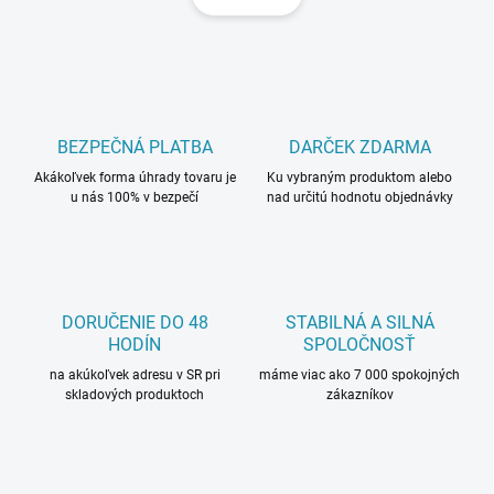
á
d
n
a
k
c
o
i
e
v
p
a
r
BEZPEČNÁ PLATBA
DARČEK ZDARMA
n
v
i
Akákoľvek forma úhrady tovaru je
Ku vybraným produktom alebo
k
u nás 100% v bezpečí
nad určitú hodnotu objednávky
e
y
v
ý
p
i
s
DORUČENIE DO 48
STABILNÁ A SILNÁ
u
HODÍN
SPOLOČNOSŤ
na akúkoľvek adresu v SR pri
máme viac ako 7 000 spokojných
skladových produktoch
zákazníkov