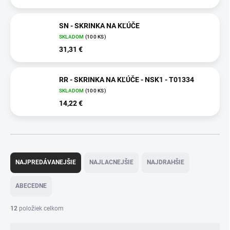
SN - SKRINKA NA KĽÚČE
SKLADOM
(100 KS)
31,31 €
RR - SKRINKA NA KĽÚČE - NSK1 - T01334
SKLADOM
(100 KS)
14,22 €
R
a
NAJPREDÁVANEJŠIE
NAJLACNEJŠIE
NAJDRAHŠIE
d
e
ABECEDNE
n
i
12
položiek celkom
e
p