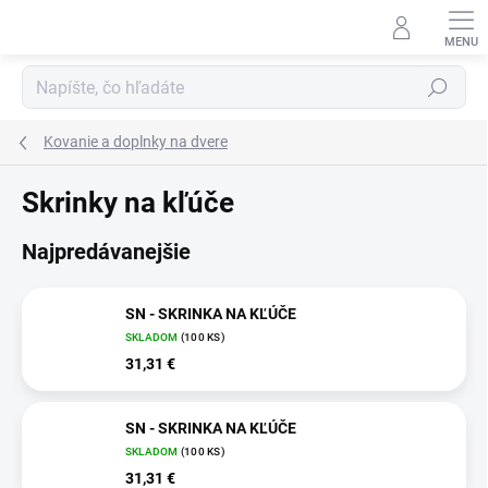
Prejsť
na
obsah
Hľadať
Kovanie a doplnky na dvere
Skrinky na kľúče
Najpredávanejšie
SN - SKRINKA NA KĽÚČE
SKLADOM
(100 KS)
31,31 €
SN - SKRINKA NA KĽÚČE
SKLADOM
(100 KS)
31,31 €