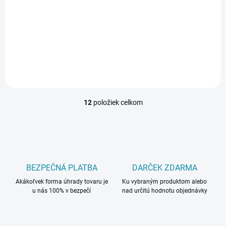
19,86 €
19,86 €
/ ks
/ ks
16,15 € bez DPH
16,15 € bez DPH
Do košíka
Do košíka
12
položiek celkom
O
v
l
á
d
a
c
BEZPEČNÁ PLATBA
DARČEK ZDARMA
i
Akákoľvek forma úhrady tovaru je
e
Ku vybraným produktom alebo
u nás 100% v bezpečí
nad určitú hodnotu objednávky
p
r
v
k