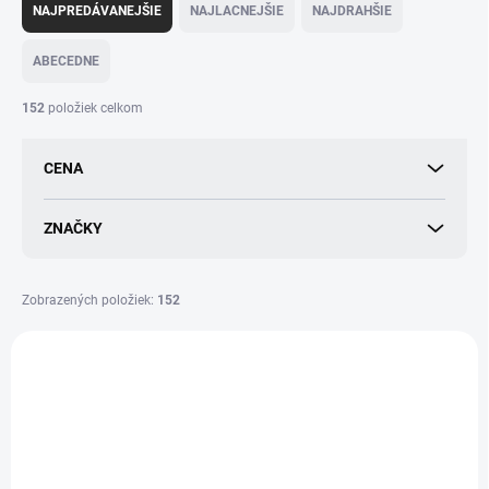
a
NAJPREDÁVANEJŠIE
NAJLACNEJŠIE
NAJDRAHŠIE
d
e
ABECEDNE
n
i
152
položiek celkom
e
p
CENA
r
o
d
ZNAČKY
u
k
t
Zobrazených položiek:
152
o
V
v
ý
p
i
s
p
r