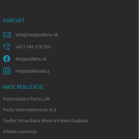
e
KONTAKT
info
@
mojapodlaha.sk
+421 949 378 555
Mojapodlaha.sk
mojapodlahaskcz
NAŠE REALIZÁCIE
Porta Glass a Porta Loft
Porta Verte Home mod. H.5
Gerflor Virtuo Baita Blond a Erkado Daglézia
Erkado Laurencia