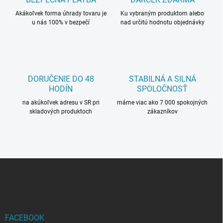
n
v
i
Akákoľvek forma úhrady tovaru je
Ku vybraným produktom alebo
k
u nás 100% v bezpečí
nad určitú hodnotu objednávky
e
y
v
ý
p
i
s
DORUČENIE DO 48
STABILNÁ A SILNÁ
u
HODÍN
SPOLOČNOSŤ
na akúkoľvek adresu v SR pri
máme viac ako 7 000 spokojných
skladových produktoch
zákazníkov
Z
á
p
ä
t
i
FACEBOOK