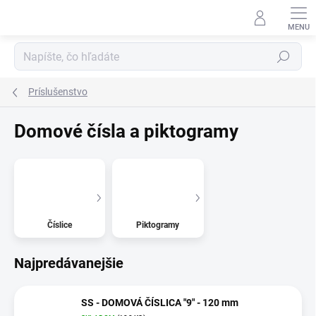
Prejsť
na
obsah
Hľadať
Príslušenstvo
Domové čísla a piktogramy
Číslice
Piktogramy
Najpredávanejšie
SS - DOMOVÁ ČÍSLICA "9" - 120 mm