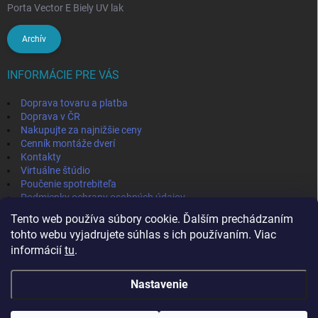
Porta Vector E Biely UV lak
Archív
INFORMÁCIE PRE VÁS
Doprava tovaru a platba
Doprava v ČR
Nakupujte za najnižšie ceny
Cenník montáže dverí
Kontakty
Virtuálne štúdio
Poučenie spotrebiteľa
Podmienky ochrany osobných údajov
Odstúpenie od zmluvy
Tento web používa súbory cookie. Ďalším prechádzaním
Obchodné podmienky
tohto webu vyjadrujete súhlas s ich používaním. Viac
informácií
tu
.
IVPA-OKNA - zmluvný partner
Nastavenie