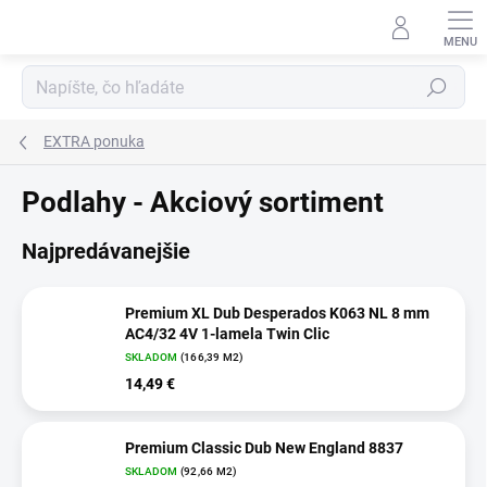
Prejsť
na
obsah
Hľadať
EXTRA ponuka
Podlahy - Akciový sortiment
Najpredávanejšie
Premium XL Dub Desperados K063 NL 8 mm
AC4/32 4V 1-lamela Twin Clic
SKLADOM
(166,39 M2)
14,49 €
Premium Classic Dub New England 8837
SKLADOM
(92,66 M2)