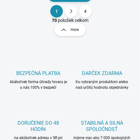
1
4
O
S
v
t
70
položiek celkom
l
r
Hore
á
á
d
n
a
k
c
o
i
e
v
p
a
r
BEZPEČNÁ PLATBA
DARČEK ZDARMA
n
v
i
Akákoľvek forma úhrady tovaru je
Ku vybraným produktom alebo
k
u nás 100% v bezpečí
nad určitú hodnotu objednávky
e
y
v
ý
p
i
s
DORUČENIE DO 48
STABILNÁ A SILNÁ
u
HODÍN
SPOLOČNOSŤ
na akúkoľvek adresu v SR pri
máme viac ako 7 000 spokojných