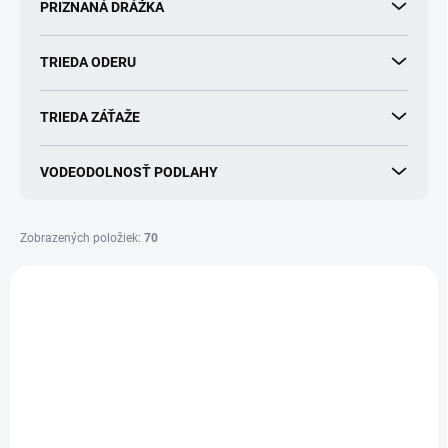
PRIZNANÁ DRÁŽKA
TRIEDA ODERU
TRIEDA ZÁŤAŽE
VODEODOLNOSŤ PODLAHY
Zobrazených položiek:
70
V
ý
p
i
s
p
r
o
SKLADOM
SKLADOM