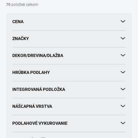
i
70
položiek celkom
e
p
CENA
r
o
d
ZNAČKY
u
k
DEKOR/DREVINA/DLAŽBA
t
o
v
HRÚBKA PODLAHY
INTEGROVANÁ PODLOŽKA
NÁŠĽAPNÁ VRSTVA
PODLAHOVÉ VYKUROVANIE