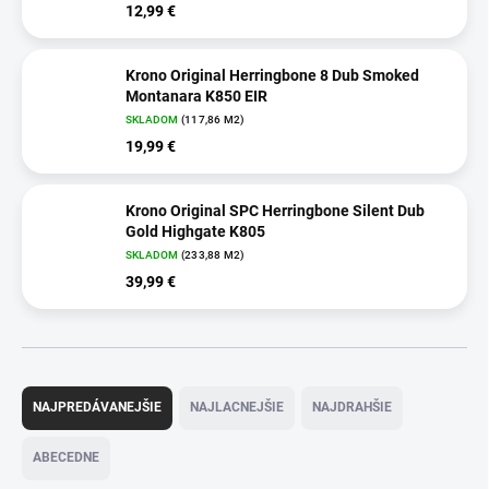
12,99 €
Krono Original Herringbone 8 Dub Smoked
Montanara K850 EIR
SKLADOM
(117,86 M2)
19,99 €
Krono Original SPC Herringbone Silent Dub
Gold Highgate K805
SKLADOM
(233,88 M2)
39,99 €
R
a
NAJPREDÁVANEJŠIE
NAJLACNEJŠIE
NAJDRAHŠIE
d
e
ABECEDNE
n