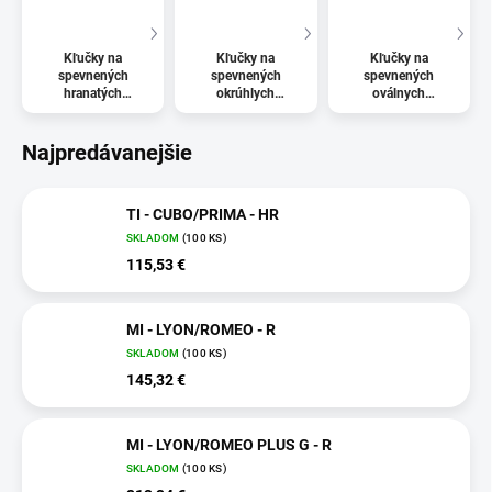
Kľučky na
Kľučky na
Kľučky na
spevnených
spevnených
spevnených
hranatých
okrúhlych
oválnych
rozetách bez
rozetách s
rozetách bez
prekrytia vložky
prekrytím vložky
prekrytia vložky
Najpredávanejšie
TI - CUBO/PRIMA - HR
SKLADOM
(100 KS)
115,53 €
MI - LYON/ROMEO - R
SKLADOM
(100 KS)
145,32 €
MI - LYON/ROMEO PLUS G - R
SKLADOM
(100 KS)