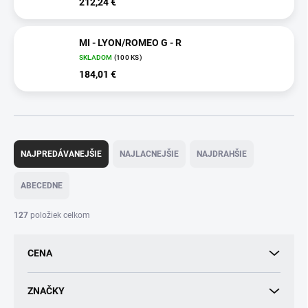
212,24 €
MI - LYON/ROMEO G - R
SKLADOM
(100 KS)
184,01 €
R
a
NAJPREDÁVANEJŠIE
NAJLACNEJŠIE
NAJDRAHŠIE
d
e
ABECEDNE
n
i
127
položiek celkom
e
p
CENA
r
o
d
ZNAČKY
u