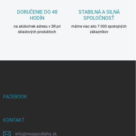
i
s
DORUČENIE DO 48
STABILNÁ A SILNÁ
u
HODÍN
SPOLOČNOSŤ
na akúkoľvek adresu v SR pri
máme viac ako 7 000 spokojných
skladových produktoch
zákazníkov
Z
á
p
ä
t
i
FACEBOOK
e
KONTAKT
info
@
mojapodlaha.sk