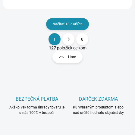
Načítať 18 ďalších
1
8
O
S
v
t
127
položiek celkom
l
r
Hore
á
á
d
n
a
k
c
o
i
e
v
p
a
r
BEZPEČNÁ PLATBA
DARČEK ZDARMA
n
v
i
Akákoľvek forma úhrady tovaru je
Ku vybraným produktom alebo
k
u nás 100% v bezpečí
nad určitú hodnotu objednávky
e
y
v
ý
p