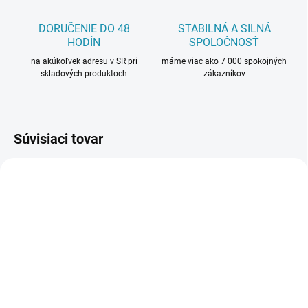
DORUČENIE DO 48
STABILNÁ A SILNÁ
HODÍN
SPOLOČNOSŤ
na akúkoľvek adresu v SR pri
máme viac ako 7 000 spokojných
skladových produktoch
zákazníkov
Súvisiaci tovar
VZORKA NA
VZORKA NA
VYŽIADANIE
VYŽIADANIE
NA OBJEDNÁVKU
NA OBJEDNÁVKU
Lišta soklová
Lišta soklová