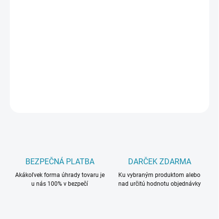
Jednotková
SKLADOM
(41 BAL)
cena:
MÔŽEME
DORUČIŤ DO:
10.8.2026
−
+
Pridať do košíka
OPÝTAŤ SA
BEZPEČNÁ PLATBA
DARČEK ZDARMA
Akákoľvek forma úhrady tovaru je
Ku vybraným produktom alebo
u nás 100% v bezpečí
nad určitú hodnotu objednávky