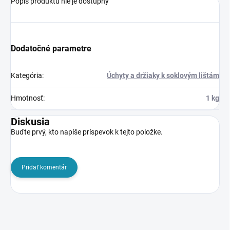
Popis produktu nie je dostupný
Dodatočné parametre
Kategória
:
Úchyty a držiaky k soklovým lištám
Hmotnosť
:
1 kg
Diskusia
Buďte prvý, kto napíše príspevok k tejto položke.
Pridať komentár