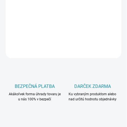
−
+
Pridať do košíka
Lišty Krono Originál dokonale ladia najmä k podlahovým dielcom
značky Krono.
DETAILNÉ INFORMÁCIE
OPÝTAŤ SA
BEZPEČNÁ PLATBA
DARČEK ZDARMA
Akákoľvek forma úhrady tovaru je
Ku vybraným produktom alebo
u nás 100% v bezpečí
nad určitú hodnotu objednávky