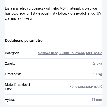
Lišta má jadro vyrobené z kvalitného MDF materiálu s vysokou
hustotou, povrch lišty je potiahnutý fóliou, ktorá je odolná voči UV
žiareniu a vlhkosti.
Dodatočné parametre
Kategória
:
Soklové lišty
,
58 mm Fóliovaná, MDF nosič
Záruka
:
2 roky
Hmotnosť
:
1.1 kg
Materiál soklovej
Fóliovaná, MDF nosič
lišty
:
Výška
:
58 mm