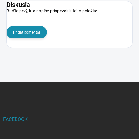
Diskusia
Buďte prvý, kto napíše príspevok k tejto položke.
Pridať komentár
Z
á
p
ä
t
i
FACEBOOK
e