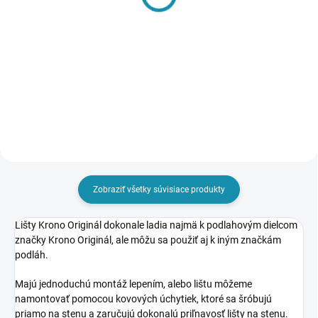
vonkajší (2 ks/bal)
Ukončenie ľavé+pravé
(2+2 ks/bal)
1,29 €
1,29 €
1,05 € bez DPH
1,05 € bez DPH
Do košíka
Do košíka
Zobraziť všetky súvisiace produkty
Lišty Krono Originál dokonale ladia najmä k podlahovým dielcom
značky Krono Originál, ale môžu sa použiť aj k iným značkám
podláh.
Majú jednoduchú montáž lepením, alebo lištu môžeme
namontovať pomocou kovových úchytiek, ktoré sa šróbujú
priamo na stenu a zaručujú dokonalú priľnavosť lišty na stenu.