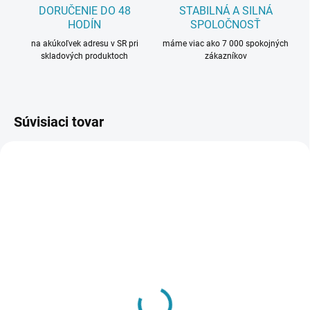
DORUČENIE DO 48
STABILNÁ A SILNÁ
HODÍN
SPOLOČNOSŤ
na akúkoľvek adresu v SR pri
máme viac ako 7 000 spokojných
skladových produktoch
zákazníkov
Súvisiaci tovar
SKLADOM
SKLADOM
(21 BAL)
(36 BAL)
Prvky KronoOriginal
Prvky KronoOriginal
K58C Striebro - Roh
K58C Striebro -