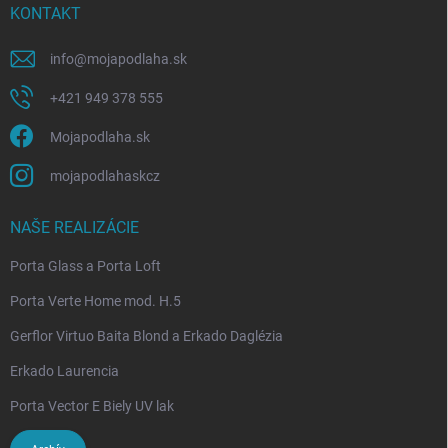
KONTAKT
info
@
mojapodlaha.sk
+421 949 378 555
Mojapodlaha.sk
mojapodlahaskcz
NAŠE REALIZÁCIE
Porta Glass a Porta Loft
Porta Verte Home mod. H.5
Gerflor Virtuo Baita Blond a Erkado Daglézia
Erkado Laurencia
Porta Vector E Biely UV lak