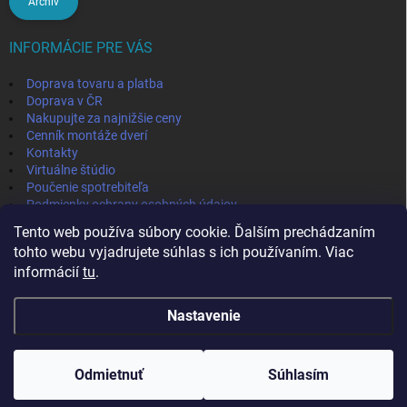
Archív
INFORMÁCIE PRE VÁS
Doprava tovaru a platba
Doprava v ČR
Nakupujte za najnižšie ceny
Cenník montáže dverí
Kontakty
Virtuálne štúdio
Poučenie spotrebiteľa
Podmienky ochrany osobných údajov
Odstúpenie od zmluvy
Tento web používa súbory cookie. Ďalším prechádzaním
Obchodné podmienky
tohto webu vyjadrujete súhlas s ich používaním. Viac
informácií
tu
.
IVPA-OKNA - zmluvný partner
Nastavenie
Copyright 2026
MojaPodlaha
. Všetky práva vyhradené.
Odmietnuť
Súhlasím
Vytvoril Shoptet