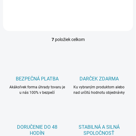
Detail
7
položiek celkom
O
v
l
á
d
a
c
BEZPEČNÁ PLATBA
DARČEK ZDARMA
i
Akákoľvek forma úhrady tovaru je
e
Ku vybraným produktom alebo
u nás 100% v bezpečí
nad určitú hodnotu objednávky
p
r
v
k
y
v
DORUČENIE DO 48
STABILNÁ A SILNÁ
ý
HODÍN
SPOLOČNOSŤ
p