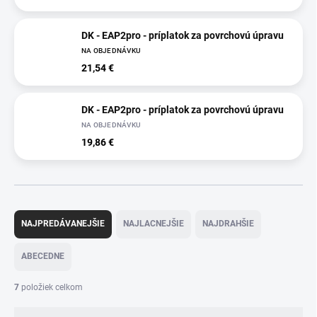
DK - EAP2pro - príplatok za povrchovú úpravu
NA OBJEDNÁVKU
21,54 €
DK - EAP2pro - príplatok za povrchovú úpravu
NA OBJEDNÁVKU
19,86 €
R
a
NAJPREDÁVANEJŠIE
NAJLACNEJŠIE
NAJDRAHŠIE
d
e
ABECEDNE
n
i
7
položiek celkom
e
p