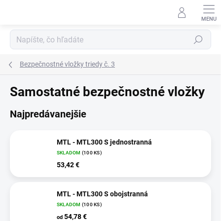
Prejsť
na
obsah
Hľadať
Bezpečnostné vložky triedy č. 3
Samostatné bezpečnostné vložky
Najpredávanejšie
MTL - MTL300 S jednostranná
SKLADOM
(100 KS)
53,42 €
MTL - MTL300 S obojstranná
SKLADOM
(100 KS)
54,78 €
od