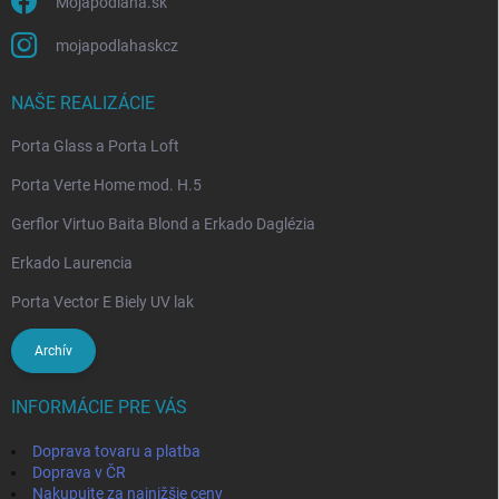
Mojapodlaha.sk
mojapodlahaskcz
NAŠE REALIZÁCIE
Porta Glass a Porta Loft
Porta Verte Home mod. H.5
Gerflor Virtuo Baita Blond a Erkado Daglézia
Erkado Laurencia
Porta Vector E Biely UV lak
Archív
INFORMÁCIE PRE VÁS
Doprava tovaru a platba
Doprava v ČR
Nakupujte za najnižšie ceny