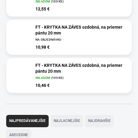
SKLADOM
(100 KS)
12,55 €
FT - KRYTKA NA ZÁVES ozdobná, na priemer
pántu 20 mm
NA OBJEDNÁVKU
10,98 €
FT - KRYTKA NA ZÁVES ozdobná, na priemer
pántu 20 mm
SKLADOM
(100 KS)
10,46 €
R
a
NAJPREDÁVANEJŠIE
NAJLACNEJŠIE
NAJDRAHŠIE
d
e
ABECEDNE