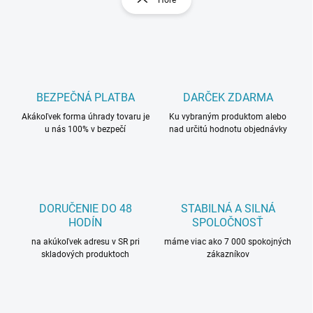
Hore
á
á
d
n
a
k
c
o
i
e
v
p
a
r
BEZPEČNÁ PLATBA
DARČEK ZDARMA
n
v
i
Akákoľvek forma úhrady tovaru je
Ku vybraným produktom alebo
k
u nás 100% v bezpečí
nad určitú hodnotu objednávky
e
y
v
ý
p
i
s
DORUČENIE DO 48
STABILNÁ A SILNÁ
u
HODÍN
SPOLOČNOSŤ
na akúkoľvek adresu v SR pri
máme viac ako 7 000 spokojných
skladových produktoch
zákazníkov