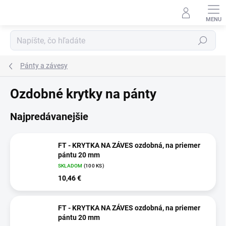
Prejsť
na
obsah
Hľadať
Pánty a závesy
Ozdobné krytky na pánty
Najpredávanejšie
FT - KRYTKA NA ZÁVES ozdobná, na priemer
pántu 20 mm
SKLADOM
(100 KS)
10,46 €
FT - KRYTKA NA ZÁVES ozdobná, na priemer
pántu 20 mm