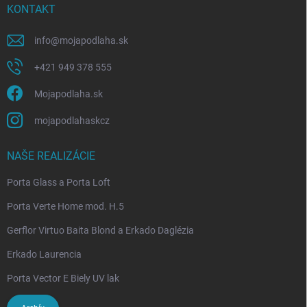
KONTAKT
info
@
mojapodlaha.sk
+421 949 378 555
Mojapodlaha.sk
mojapodlahaskcz
NAŠE REALIZÁCIE
Porta Glass a Porta Loft
Porta Verte Home mod. H.5
Gerflor Virtuo Baita Blond a Erkado Daglézia
Erkado Laurencia
Porta Vector E Biely UV lak