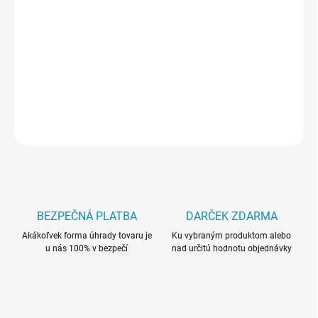
−
+
Pridať do košíka
Lišty Krono Originál dokonale ladia najmä k podlahovým dielcom
značky Krono.
DETAILNÉ INFORMÁCIE
OPÝTAŤ SA
BEZPEČNÁ PLATBA
DARČEK ZDARMA
Akákoľvek forma úhrady tovaru je
Ku vybraným produktom alebo
u nás 100% v bezpečí
nad určitú hodnotu objednávky