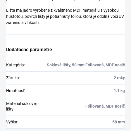
Lišta má jadro vyrobené z kvalitného MDF materiálu s vysokou
hustotou, povrch lišty je potiahnutý fóliou, ktorá je odolná voči UV
žiareniu a vlhkosti.
Dodatočné parametre
Kategória
:
Soklové lišty
,
58 mm Fóliovaná, MDF nosič
Záruka
:
2 roky
Hmotnosť
:
1.1 kg
Materiál soklovej
Fóliovaná, MDF nosič
lišty
:
Výška
:
58 mm