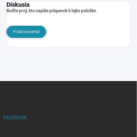
Diskusia
Buďte prvý, kto napíše príspevok k tejto položke.
Pridať komentár
Z
á
p
ä
t
i
FACEBOOK
e