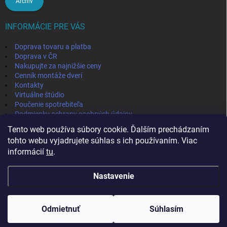
Archív
INFORMÁCIE PRE VÁS
Doprava tovaru a platba
Doprava v ČR
Nakupujte za najnižšie ceny
Cenník montáže dverí
Kontakty
Virtuálne štúdio
Poučenie spotrebiteľa
Podmienky ochrany osobných údajov
Odstúpenie od zmluvy
Tento web používa súbory cookie. Ďalším prechádzaním
Obchodné podmienky
tohto webu vyjadrujete súhlas s ich používaním. Viac
informácií
tu
.
IVPA-OKNA - zmluvný partner
Nastavenie
Copyright 2026
MojaPodlaha
. Všetky práva vyhradené.
Odmietnuť
Súhlasím
Vytvoril Shoptet