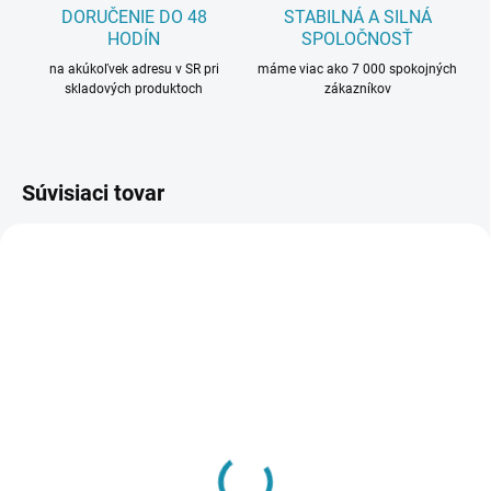
DORUČENIE DO 48
STABILNÁ A SILNÁ
HODÍN
SPOLOČNOSŤ
na akúkoľvek adresu v SR pri
máme viac ako 7 000 spokojných
skladových produktoch
zákazníkov
Súvisiaci tovar
SKLADOM
SKLADOM
(21 BAL)
(36 BAL)
Prvky KronoOriginal
Prvky KronoOriginal
K58C Striebro - Roh
K58C Striebro -