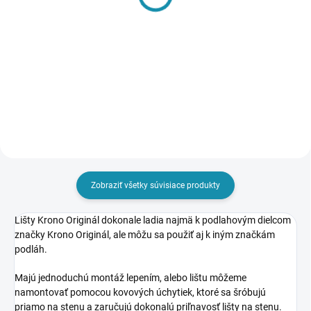
vonkajší (2 ks/bal)
Ukončenie ľavé+pravé
(2+2 ks/bal)
1,29 €
1,29 €
1,05 € bez DPH
1,05 € bez DPH
Do košíka
Do košíka
Zobraziť všetky súvisiace produkty
Lišty Krono Originál dokonale ladia najmä k podlahovým dielcom
značky Krono Originál, ale môžu sa použiť aj k iným značkám
podláh.
Majú jednoduchú montáž lepením, alebo lištu môžeme
namontovať pomocou kovových úchytiek, ktoré sa šróbujú
priamo na stenu a zaručujú dokonalú priľnavosť lišty na stenu.