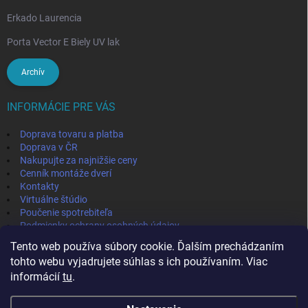
Erkado Laurencia
Porta Vector E Biely UV lak
Archív
INFORMÁCIE PRE VÁS
Doprava tovaru a platba
Doprava v ČR
Nakupujte za najnižšie ceny
Cenník montáže dverí
Kontakty
Virtuálne štúdio
Poučenie spotrebiteľa
Podmienky ochrany osobných údajov
Odstúpenie od zmluvy
Tento web používa súbory cookie. Ďalším prechádzaním
Obchodné podmienky
tohto webu vyjadrujete súhlas s ich používaním. Viac
informácií
tu
.
IVPA-OKNA - zmluvný partner