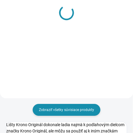
vonkajší (2 ks/bal)
Ukončenie ľavé+pravé
(2+2 ks/bal)
1,29 €
1,29 €
1,05 € bez DPH
1,05 € bez DPH
Do košíka
Do košíka
Zobraziť všetky súvisiace produkty
Lišty Krono Originál dokonale ladia najmä k podlahovým dielcom
značky Krono Originál, ale môžu sa použiť aj k iným značkám