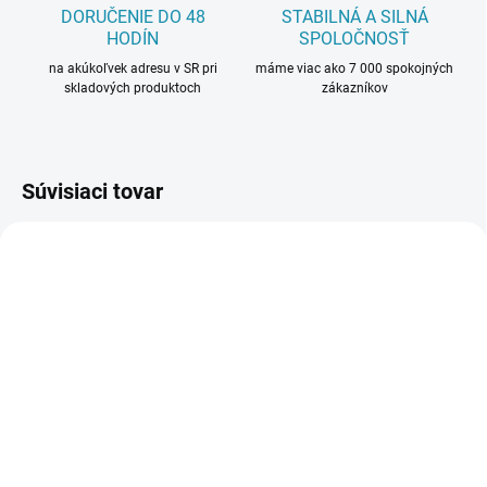
DORUČENIE DO 48
STABILNÁ A SILNÁ
HODÍN
SPOLOČNOSŤ
na akúkoľvek adresu v SR pri
máme viac ako 7 000 spokojných
skladových produktoch
zákazníkov
Súvisiaci tovar
SKLADOM
SKLADOM
(21 BAL)
(36 BAL)
Prvky KronoOriginal
Prvky KronoOriginal
K58C Striebro - Roh
K58C Striebro -