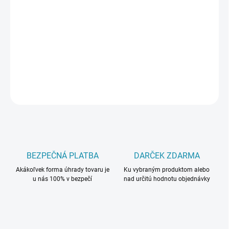
−
+
Pridať do košíka
Lišty Krono Originál dokonale ladia najmä k podlahovým dielcom
značky Krono.
DETAILNÉ INFORMÁCIE
OPÝTAŤ SA
BEZPEČNÁ PLATBA
DARČEK ZDARMA
Akákoľvek forma úhrady tovaru je
Ku vybraným produktom alebo
u nás 100% v bezpečí
nad určitú hodnotu objednávky