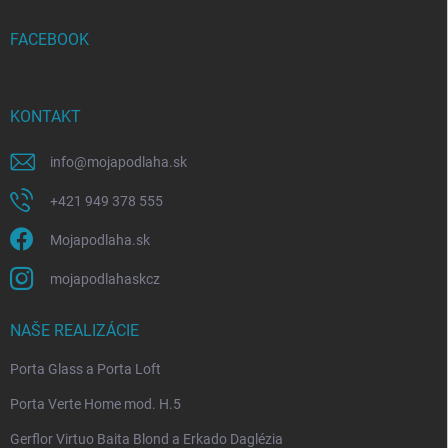
t
i
FACEBOOK
e
KONTAKT
info
@
mojapodlaha.sk
+421 949 378 555
Mojapodlaha.sk
mojapodlahaskcz
NAŠE REALIZÁCIE
Porta Glass a Porta Loft
Porta Verte Home mod. H.5
Gerflor Virtuo Baita Blond a Erkado Daglézia