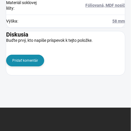
Materiál soklovej
Fóliovaná, MDF nosič
lišty
:
Výška
:
58 mm
Diskusia
Buďte prvý, kto napíše príspevok k tejto položke.
Pridať komentár
Z
á
p
ä