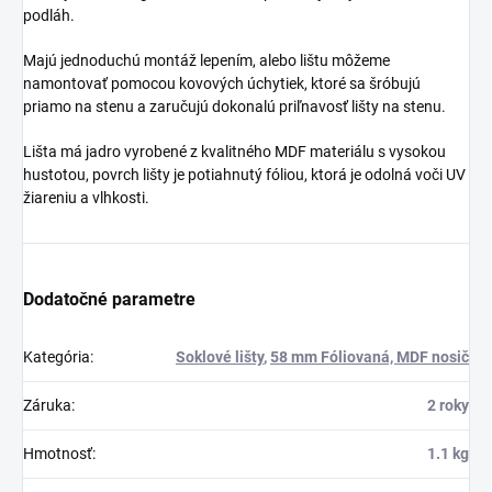
podláh.
Majú jednoduchú montáž lepením, alebo lištu môžeme
namontovať pomocou kovových úchytiek, ktoré sa šróbujú
priamo na stenu a zaručujú dokonalú priľnavosť lišty na stenu.
Lišta má jadro vyrobené z kvalitného MDF materiálu s vysokou
hustotou, povrch lišty je potiahnutý fóliou, ktorá je odolná voči UV
žiareniu a vlhkosti.
Dodatočné parametre
Kategória
:
Soklové lišty
,
58 mm Fóliovaná, MDF nosič
Záruka
:
2 roky
Hmotnosť
:
1.1 kg