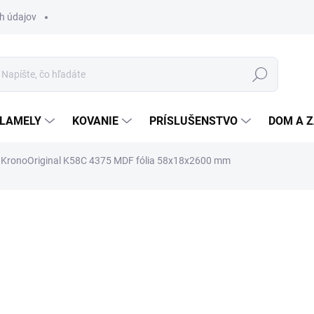
h údajov
Hľadať
 LAMELY
KOVANIE
PRÍSLUŠENSTVO
DOM A 
á KronoOriginal K58C 4375 MDF fólia 58x18x2600 mm
otenia
ZNAČKA:
KRONOORIGINAL NEMECKO
2,99 €
/ m
2,43 € bez DPH