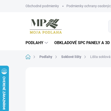
Prejsť
Obchodné podmienky
Podmienky ochrany osobnýc
na
obsah
PODLAHY
OBKLADOVÉ SPC PANELY A 3D
Domov
Podlahy
Soklové lišty
Lišta soklov
Neohodnotené
Podrobnosti hodn
VZORKA NA
VYŽIADANIE