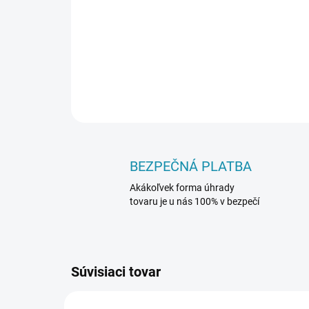
BEZPEČNÁ PLATBA
Akákoľvek forma úhrady
tovaru je u nás 100% v bezpečí
Súvisiaci tovar