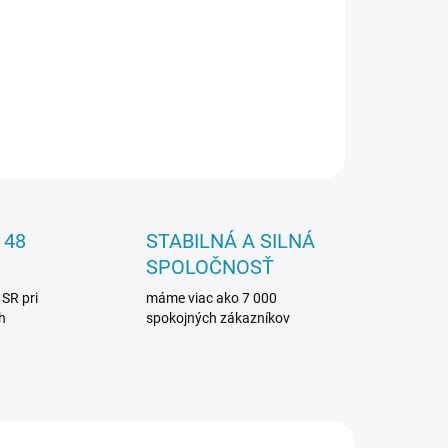
le ladia najmä k podlahovým dielcom značky
OPÝTAŤ SA
 48
STABILNÁ A SILNÁ
SPOLOČNOSŤ
 SR pri
máme viac ako 7 000
h
spokojných zákazníkov