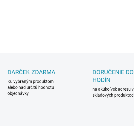
Lišty Krono Originál dokona
Krono.
DETAILNÉ INFORMÁCIE
DARČEK ZDARMA
DORUČENIE DO
HODÍN
Ku vybraným produktom
alebo nad určitú hodnotu
na akúkoľvek adresu v
objednávky
skladových produktoc