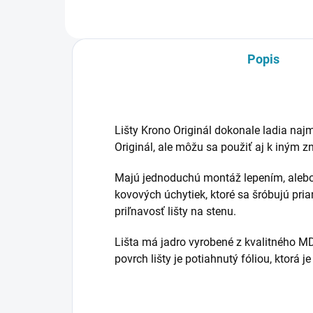
Popis
Lišty Krono Originál dokonale ladia na
Originál, ale môžu sa použiť aj k iným 
Majú jednoduchú montáž lepením, ale
kovových úchytiek, ktoré sa šróbujú pri
priľnavosť lišty na stenu.
Lišta má jadro vyrobené z kvalitného M
povrch lišty je potiahnutý fóliou, ktorá j