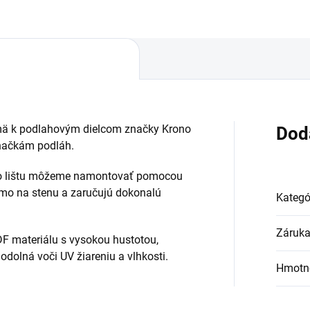
jmä k podlahovým dielcom značky Krono
Dod
značkám podláh.
bo lištu môžeme namontovať pomocou
amo na stenu a zaručujú dokonalú
Kategó
Záruk
DF materiálu s vysokou hustotou,
e odolná voči UV žiareniu a vlhkosti.
Hmotn