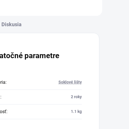
Diskusia
atočné parametre
ria
:
Soklové lišty
a
:
2 roky
osť
:
1.1 kg