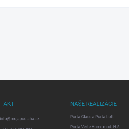
TAKT
NAŠE REALIZÁCIE
Porta Glass a Porta Loft
info
@
mojapodlaha.sk
Porta Verte Home mod. H.5