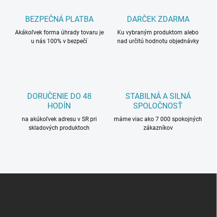
e
v
p
a
r
BEZPEČNÁ PLATBA
DARČEK ZDARMA
n
v
i
Akákoľvek forma úhrady tovaru je
Ku vybraným produktom alebo
k
u nás 100% v bezpečí
nad určitú hodnotu objednávky
e
y
v
ý
p
i
s
DORUČENIE DO 48
STABILNÁ A SILNÁ
u
HODÍN
SPOLOČNOSŤ
na akúkoľvek adresu v SR pri
máme viac ako 7 000 spokojných
skladových produktoch
zákazníkov
Z
á
p
ä