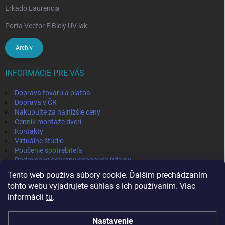
Erkado Laurencia
Porta Vector E Biely UV lak
Archív
INFORMÁCIE PRE VÁS
Doprava tovaru a platba
Doprava v ČR
Nakupujte za najnižšie ceny
Cenník montáže dverí
Kontakty
Virtuálne štúdio
Poučenie spotrebiteľa
Podmienky ochrany osobných údajov
Odstúpenie od zmluvy
Tento web používa súbory cookie. Ďalším prechádzaním
Obchodné podmienky
tohto webu vyjadrujete súhlas s ich používaním. Viac
informácií
tu
.
IVPA-OKNA - zmluvný partner
Nastavenie