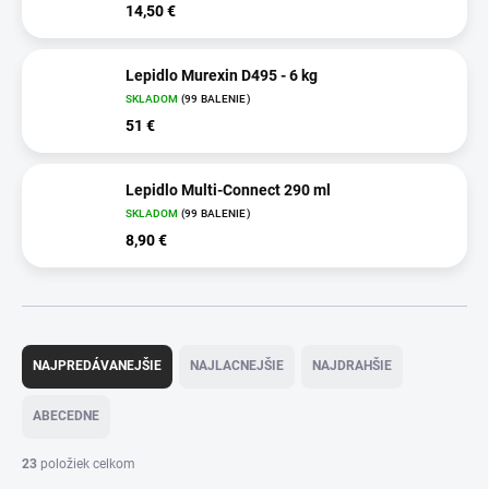
14,50 €
Lepidlo Murexin D495 - 6 kg
SKLADOM
(99 BALENIE)
51 €
Lepidlo Multi-Connect 290 ml
SKLADOM
(99 BALENIE)
8,90 €
R
a
NAJPREDÁVANEJŠIE
NAJLACNEJŠIE
NAJDRAHŠIE
d
e
ABECEDNE
n
i
23
položiek celkom
e