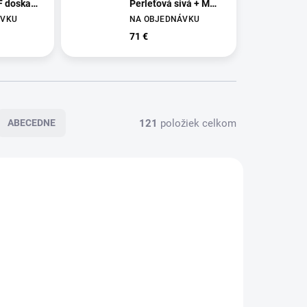
F doska
Perleťová sivá + MDF
ná
doska Zelená matná
ÁVKU
NA OBJEDNÁVKU
71 €
121
položiek celkom
ABECEDNE
7907
7906