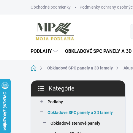
Prejsť
Obchodné podmienky
Podmienky ochrany osobnýc
na
obsah
PODLAHY
OBKLADOVÉ SPC PANELY A 3D
Domov
Obkladové SPC panely a 3D lamely
Akus
B
Kategórie
o
Preskočiť
č
kategórie
n
Podlahy
ý
Obkladové SPC panely a 3D lamely
p
a
Obkladové stenové panely
n