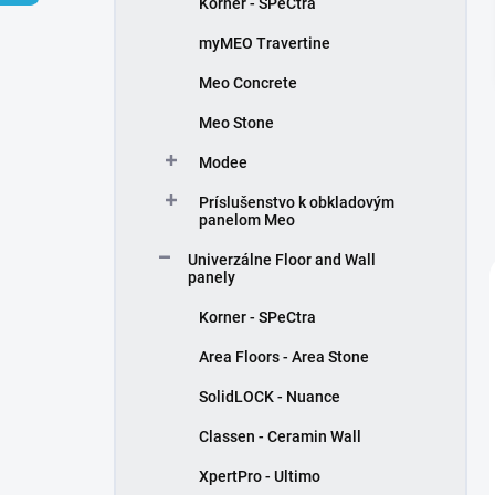
Korner - SPeCtra
e
l
myMEO Travertine
Meo Concrete
Meo Stone
Modee
Príslušenstvo k obkladovým
panelom Meo
Univerzálne Floor and Wall
panely
Korner - SPeCtra
Area Floors - Area Stone
SolidLOCK - Nuance
Classen - Ceramin Wall
XpertPro - Ultimo