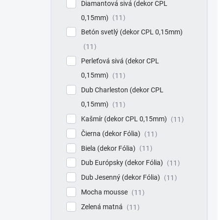
Diamantová sivá (dekor CPL
0,15mm)
11
Betón svetlý (dekor CPL 0,15mm)
11
Perleťová sivá (dekor CPL
0,15mm)
11
Dub Charleston (dekor CPL
0,15mm)
11
Kašmír (dekor CPL 0,15mm)
11
Čierna (dekor Fólia)
11
Biela (dekor Fólia)
11
Dub Európsky (dekor Fólia)
11
Dub Jesenný (dekor Fólia)
11
Mocha mousse
11
Zelená matná
11