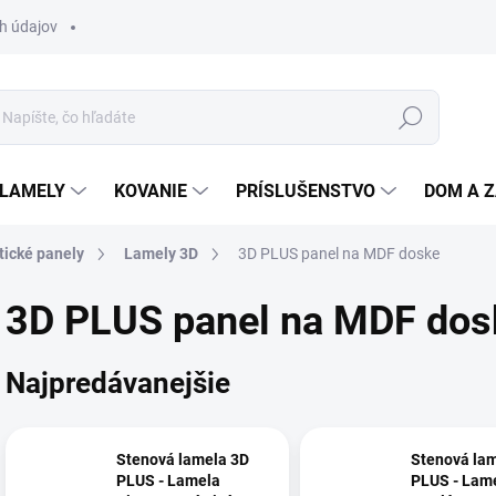
h údajov
Hľadať
 LAMELY
KOVANIE
PRÍSLUŠENSTVO
DOM A 
tické panely
Lamely 3D
3D PLUS panel na MDF doske
3D PLUS panel na MDF dos
Najpredávanejšie
Stenová lamela 3D
Stenová la
PLUS - Lamela
PLUS - Lam