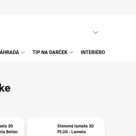
PRÁZDNY KOŠÍK
NÁKUPNÝ
KOŠÍK
ZÁHRADA
TIP NA DARČEK
INTERIÉROVÉ DVERE
ke
mela 3D
Stenová lamela 3D
ela Betón
PLUS - Lamela