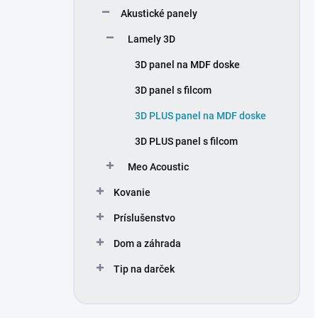
Akustické panely
Lamely 3D
3D panel na MDF doske
3D panel s filcom
3D PLUS panel na MDF doske
3D PLUS panel s filcom
Meo Acoustic
Kovanie
Príslušenstvo
Dom a záhrada
Tip na darček