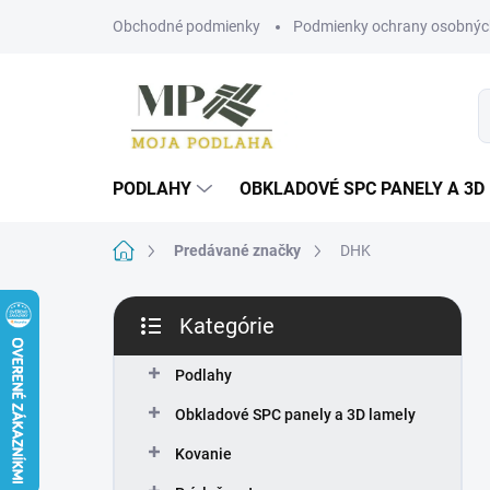
Prejsť
Obchodné podmienky
Podmienky ochrany osobnýc
na
obsah
PODLAHY
OBKLADOVÉ SPC PANELY A 3D
Domov
Predávané značky
DHK
B
Kategórie
o
Preskočiť
č
kategórie
n
Podlahy
ý
Obkladové SPC panely a 3D lamely
p
a
Kovanie
n