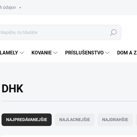
h údajov
Hľadať
 LAMELY
KOVANIE
PRÍSLUŠENSTVO
DOM A 
DHK
R
a
NAJPREDÁVANEJŠIE
NAJLACNEJŠIE
NAJDRAHŠIE
d
e