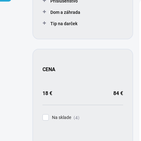
Príslušenstvo
e
l
Dom a záhrada
Tip na darček
CENA
18
€
84
€
Na sklade
4