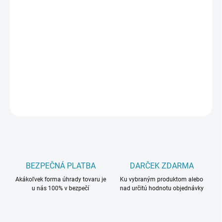
PREVEDENIE
MÔŽEME DORUČIŤ DO:
ZVOĽTE VARIANT
−
+
Pridať do košíka
DETAILNÉ INFORMÁCIE
OPÝTAŤ SA
BEZPEČNÁ PLATBA
DARČEK ZDARMA
Akákoľvek forma úhrady tovaru je
Ku vybraným produktom alebo
u nás 100% v bezpečí
nad určitú hodnotu objednávky