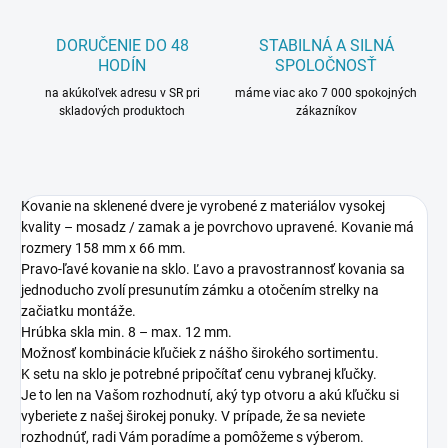
DORUČENIE DO 48
STABILNÁ A SILNÁ
HODÍN
SPOLOČNOSŤ
na akúkoľvek adresu v SR pri
máme viac ako 7 000 spokojných
skladových produktoch
zákazníkov
Kovanie na sklenené dvere je vyrobené z materiálov vysokej
kvality – mosadz / zamak a je povrchovo upravené. Kovanie má
rozmery 158 mm x 66 mm.
Pravo-ľavé kovanie na sklo. Ľavo a pravostrannosť kovania sa
jednoducho zvolí presunutím zámku a otočením strelky na
začiatku montáže.
Hrúbka skla min. 8 – max. 12 mm.
Možnosť kombinácie kľučiek z nášho širokého sortimentu.
K setu na sklo je potrebné pripočítať cenu vybranej kľučky.
Je to len na Vašom rozhodnutí, aký typ otvoru a akú kľučku si
vyberiete z našej širokej ponuky. V prípade, že sa neviete
rozhodnúť, radi Vám poradíme a pomôžeme s výberom.