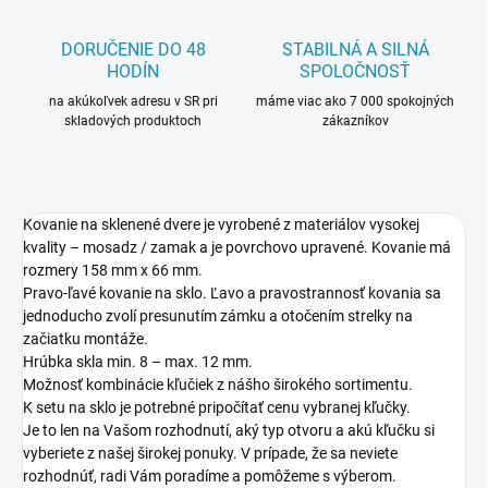
DORUČENIE DO 48
STABILNÁ A SILNÁ
HODÍN
SPOLOČNOSŤ
na akúkoľvek adresu v SR pri
máme viac ako 7 000 spokojných
skladových produktoch
zákazníkov
Kovanie na sklenené dvere je vyrobené z materiálov vysokej
kvality – mosadz / zamak a je povrchovo upravené. Kovanie má
rozmery 158 mm x 66 mm.
Pravo-ľavé kovanie na sklo. Ľavo a pravostrannosť kovania sa
jednoducho zvolí presunutím zámku a otočením strelky na
začiatku montáže.
Hrúbka skla min. 8 – max. 12 mm.
Možnosť kombinácie kľučiek z nášho širokého sortimentu.
K setu na sklo je potrebné pripočítať cenu vybranej kľučky.
Je to len na Vašom rozhodnutí, aký typ otvoru a akú kľučku si
vyberiete z našej širokej ponuky. V prípade, že sa neviete
rozhodnúť, radi Vám poradíme a pomôžeme s výberom.