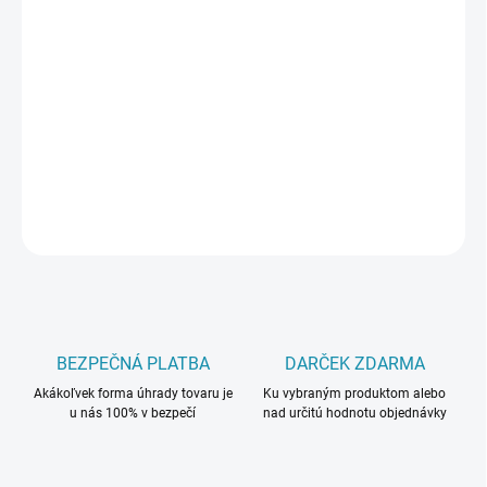
PREVEDENIE
MÔŽEME DORUČIŤ DO:
ZVOĽTE VARIANT
−
+
Pridať do košíka
DETAILNÉ INFORMÁCIE
OPÝTAŤ SA
BEZPEČNÁ PLATBA
DARČEK ZDARMA
Akákoľvek forma úhrady tovaru je
Ku vybraným produktom alebo
u nás 100% v bezpečí
nad určitú hodnotu objednávky