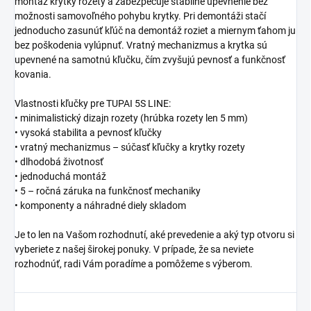
montáž krytky rozety a zabezpečuje stabilné upevnenie bez
možnosti samovoľného pohybu krytky. Pri demontáži stačí
jednoducho zasunúť kľúč na demontáž roziet a miernym ťahom ju
bez poškodenia vylúpnuť. Vratný mechanizmus a krytka sú
upevnené na samotnú kľučku, čím zvyšujú pevnosť a funkčnosť
kovania.
Vlastnosti kľučky pre TUPAI 5S LINE:
• minimalistický dizajn rozety (hrúbka rozety len 5 mm)
• vysoká stabilita a pevnosť kľučky
• vratný mechanizmus – súčasť kľučky a krytky rozety
• dlhodobá životnosť
• jednoduchá montáž
• 5 – ročná záruka na funkčnosť mechaniky
• komponenty a náhradné diely skladom
Je to len na Vašom rozhodnutí, aké prevedenie a aký typ otvoru si
vyberiete z našej širokej ponuky. V prípade, že sa neviete
rozhodnúť, radi Vám poradíme a pomôžeme s výberom.