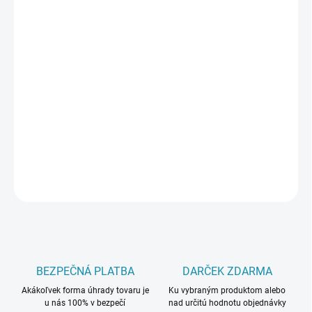
PREVEDENIE
TYP OTVORU
MÔŽEME DORUČIŤ DO:
ZVOĽTE VARIANT
−
+
Pridať do košíka
DETAILNÉ INFORMÁCIE
OPÝTAŤ SA
BEZPEČNÁ PLATBA
DARČEK ZDARMA
Akákoľvek forma úhrady tovaru je
Ku vybraným produktom alebo
u nás 100% v bezpečí
nad určitú hodnotu objednávky