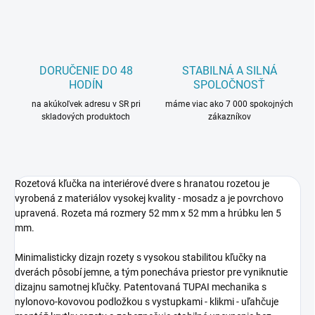
DORUČENIE DO 48
STABILNÁ A SILNÁ
HODÍN
SPOLOČNOSŤ
na akúkoľvek adresu v SR pri
máme viac ako 7 000 spokojných
skladových produktoch
zákazníkov
Rozetová kľučka na interiérové dvere s hranatou rozetou je
vyrobená z materiálov vysokej kvality - mosadz a je povrchovo
upravená. Rozeta má rozmery 52 mm x 52 mm a hrúbku len 5
mm.
Minimalisticky dizajn rozety s vysokou stabilitou kľučky na
dverách pôsobí jemne, a tým ponecháva priestor pre vyniknutie
dizajnu samotnej kľučky. Patentovaná TUPAI mechanika s
nylonovo-kovovou podložkou s vystupkami - klikmi - uľahčuje