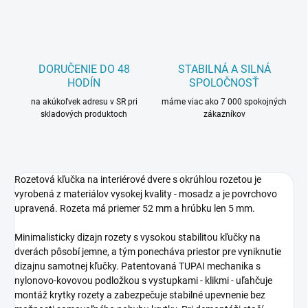
DORUČENIE DO 48
STABILNÁ A SILNÁ
HODÍN
SPOLOČNOSŤ
na akúkoľvek adresu v SR pri
máme viac ako 7 000 spokojných
skladových produktoch
zákazníkov
Rozetová kľučka na interiérové dvere s okrúhlou rozetou je
vyrobená z materiálov vysokej kvality - mosadz a je povrchovo
upravená. Rozeta má priemer 52 mm a hrúbku len 5 mm.
Minimalisticky dizajn rozety s vysokou stabilitou kľučky na
dverách pôsobí jemne, a tým ponecháva priestor pre vyniknutie
dizajnu samotnej kľučky. Patentovaná TUPAI mechanika s
nylonovo-kovovou podložkou s vystupkami - klikmi - uľahčuje
montáž krytky rozety a zabezpečuje stabilné upevnenie bez