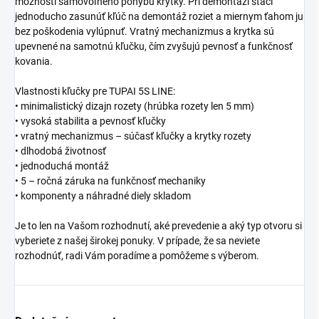
možnosti samovoľného pohybu krytky. Pri demontáži stačí
jednoducho zasunúť kľúč na demontáž roziet a miernym ťahom ju
bez poškodenia vylúpnuť. Vratný mechanizmus a krytka sú
upevnené na samotnú kľučku, čím zvyšujú pevnosť a funkčnosť
kovania.
Vlastnosti kľučky pre TUPAI 5S LINE:
• minimalistický dizajn rozety (hrúbka rozety len 5 mm)
• vysoká stabilita a pevnosť kľučky
• vratný mechanizmus – súčasť kľučky a krytky rozety
• dlhodobá životnosť
• jednoduchá montáž
• 5 – ročná záruka na funkčnosť mechaniky
• komponenty a náhradné diely skladom
Je to len na Vašom rozhodnutí, aké prevedenie a aký typ otvoru si
vyberiete z našej širokej ponuky. V prípade, že sa neviete
rozhodnúť, radi Vám poradíme a pomôžeme s výberom.