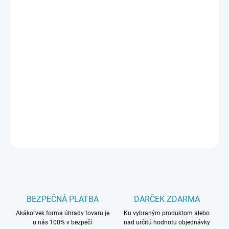
PREVEDENIE
TYP OTVORU
MÔŽEME DORUČIŤ DO:
ZVOĽTE VARIANT
−
+
Pridať do košíka
DETAILNÉ INFORMÁCIE
OPÝTAŤ SA
BEZPEČNÁ PLATBA
DARČEK ZDARMA
Akákoľvek forma úhrady tovaru je
Ku vybraným produktom alebo
u nás 100% v bezpečí
nad určitú hodnotu objednávky