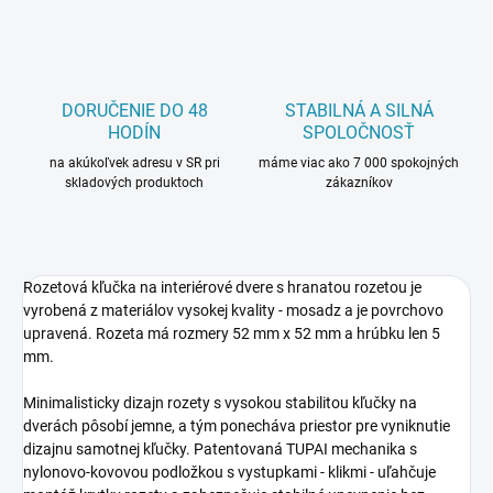
DORUČENIE DO 48
STABILNÁ A SILNÁ
HODÍN
SPOLOČNOSŤ
na akúkoľvek adresu v SR pri
máme viac ako 7 000 spokojných
skladových produktoch
zákazníkov
Rozetová kľučka na interiérové dvere s hranatou rozetou je
vyrobená z materiálov vysokej kvality - mosadz a je povrchovo
upravená. Rozeta má rozmery 52 mm x 52 mm a hrúbku len 5
mm.
Minimalisticky dizajn rozety s vysokou stabilitou kľučky na
dverách pôsobí jemne, a tým ponecháva priestor pre vyniknutie
dizajnu samotnej kľučky. Patentovaná TUPAI mechanika s
nylonovo-kovovou podložkou s vystupkami - klikmi - uľahčuje