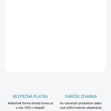
PREVEDENIE
TYP OTVORU
MÔŽEME DORUČIŤ DO:
ZVOĽTE VARIANT
−
+
Pridať do košíka
DETAILNÉ INFORMÁCIE
OPÝTAŤ SA
BEZPEČNÁ PLATBA
DARČEK ZDARMA
Akákoľvek forma úhrady tovaru je
Ku vybraným produktom alebo
u nás 100% v bezpečí
nad určitú hodnotu objednávky