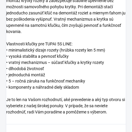
montáž krytky rozety a zabezpečuje stabilné upevnenie bez
možnosti samovoľného pohybu krytky. Pri demontáži stačí
jednoducho zasunúť kľúč na demontáž roziet a miernym ťahom ju
bez poškodenia vylúpnuť. Vratný mechanizmus a krytka sú
upevnené na samotnú kľučku, čím zvyšujú pevnosť a funkčnosť
kovania.
Vlastnosti kľučky pre TUPAI 5S LINE:
• minimalistický dizajn rozety (hrúbka rozety len 5 mm)
• vysoká stabilita a pevnosť kľučky
• vratný mechanizmus – súčasť kľučky a krytky rozety
• dlhodobá životnosť
• jednoduchá montáž
• 5 – ročná záruka na funkčnosť mechaniky
• komponenty a náhradné diely skladom
Je to len na Vašom rozhodnutí, aké prevedenie a aký typ otvoru si
vyberiete z našej širokej ponuky. V prípade, že sa neviete
rozhodnúť, radi Vám poradíme a pomôžeme s výberom.