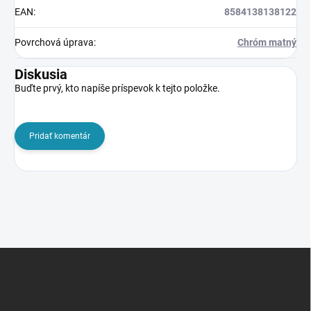
EAN
:
8584138138122
Povrchová úprava
:
Chróm matný
Diskusia
Buďte prvý, kto napíše príspevok k tejto položke.
Pridať komentár
Z
á
p
ä