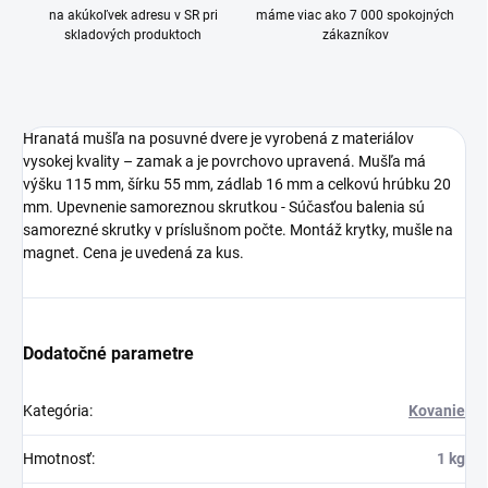
na akúkoľvek adresu v SR pri
máme viac ako 7 000 spokojných
skladových produktoch
zákazníkov
Hranatá mušľa na posuvné dvere je vyrobená z materiálov
vysokej kvality – zamak a je povrchovo upravená. Mušľa má
výšku 115 mm, šírku 55 mm, zádlab 16 mm a celkovú hrúbku 20
mm. Upevnenie samoreznou skrutkou - Súčasťou balenia sú
samorezné skrutky v príslušnom počte. Montáž krytky, mušle na
magnet. Cena je uvedená za kus.
Dodatočné parametre
Kategória
:
Kovanie
Hmotnosť
:
1 kg