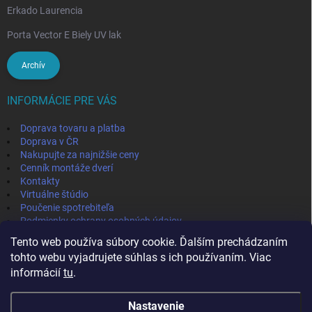
Erkado Laurencia
Porta Vector E Biely UV lak
Archív
INFORMÁCIE PRE VÁS
Doprava tovaru a platba
Doprava v ČR
Nakupujte za najnižšie ceny
Cenník montáže dverí
Kontakty
Virtuálne štúdio
Poučenie spotrebiteľa
Podmienky ochrany osobných údajov
Odstúpenie od zmluvy
Tento web používa súbory cookie. Ďalším prechádzaním
Obchodné podmienky
tohto webu vyjadrujete súhlas s ich používaním. Viac
informácií
tu
.
IVPA-OKNA - zmluvný partner
Nastavenie