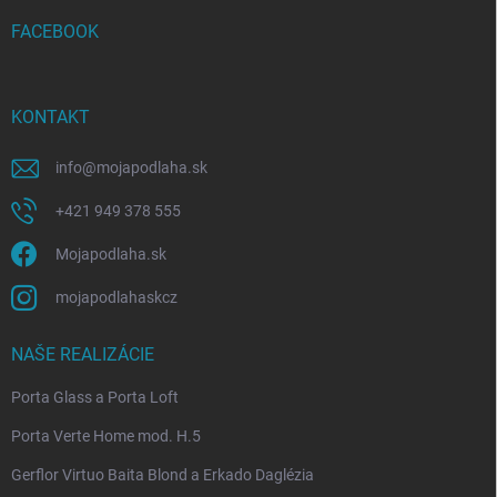
t
i
FACEBOOK
e
KONTAKT
info
@
mojapodlaha.sk
+421 949 378 555
Mojapodlaha.sk
mojapodlahaskcz
NAŠE REALIZÁCIE
Porta Glass a Porta Loft
Porta Verte Home mod. H.5
Gerflor Virtuo Baita Blond a Erkado Daglézia