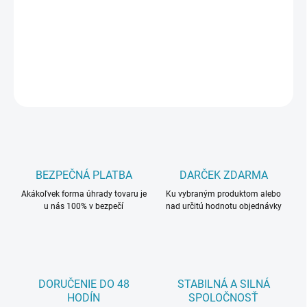
−
+
Pridať do košíka
DETAILNÉ INFORMÁCIE
OPÝTAŤ SA
BEZPEČNÁ PLATBA
DARČEK ZDARMA
Akákoľvek forma úhrady tovaru je
Ku vybraným produktom alebo
u nás 100% v bezpečí
nad určitú hodnotu objednávky
DORUČENIE DO 48
STABILNÁ A SILNÁ
HODÍN
SPOLOČNOSŤ