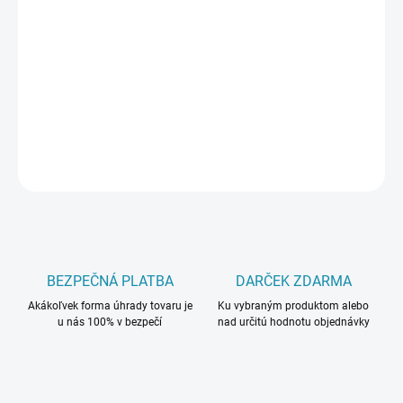
DORUČIŤ DO:
11.8.2026
−
+
Pridať do košíka
DETAILNÉ INFORMÁCIE
OPÝTAŤ SA
BEZPEČNÁ PLATBA
DARČEK ZDARMA
Akákoľvek forma úhrady tovaru je
Ku vybraným produktom alebo
u nás 100% v bezpečí
nad určitú hodnotu objednávky