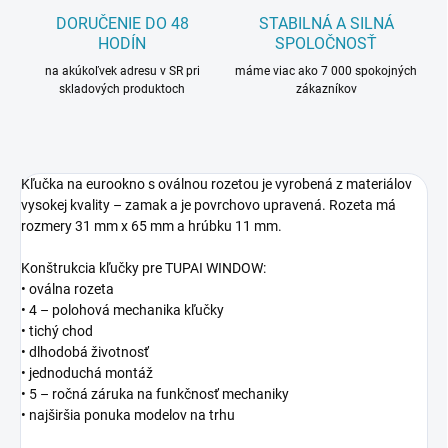
DORUČENIE DO 48
STABILNÁ A SILNÁ
HODÍN
SPOLOČNOSŤ
na akúkoľvek adresu v SR pri
máme viac ako 7 000 spokojných
skladových produktoch
zákazníkov
Kľučka na eurookno s oválnou rozetou je vyrobená z materiálov
vysokej kvality – zamak a je povrchovo upravená. Rozeta má
rozmery 31 mm x 65 mm a hrúbku 11 mm.
Konštrukcia kľučky pre TUPAI WINDOW:
• oválna rozeta
• 4 – polohová mechanika kľučky
• tichý chod
• dlhodobá životnosť
• jednoduchá montáž
• 5 – ročná záruka na funkčnosť mechaniky
• najširšia ponuka modelov na trhu