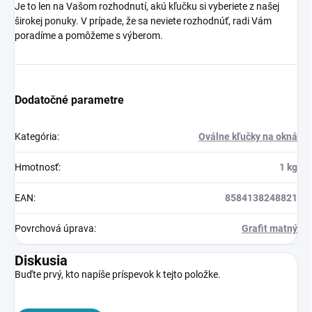
Je to len na Vašom rozhodnutí, akú kľučku si vyberiete z našej
širokej ponuky. V prípade, že sa neviete rozhodnúť, radi Vám
poradíme a pomôžeme s výberom.
Dodatočné parametre
Kategória
:
Oválne kľučky na okná
Hmotnosť
:
1 kg
EAN
:
8584138248821
Povrchová úprava
:
Grafit matný
Diskusia
Buďte prvý, kto napíše príspevok k tejto položke.