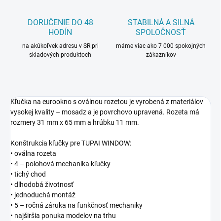
DORUČENIE DO 48
STABILNÁ A SILNÁ
HODÍN
SPOLOČNOSŤ
na akúkoľvek adresu v SR pri
máme viac ako 7 000 spokojných
skladových produktoch
zákazníkov
Kľučka na eurookno s oválnou rozetou je vyrobená z materiálov
vysokej kvality – mosadz a je povrchovo upravená. Rozeta má
rozmery 31 mm x 65 mm a hrúbku 11 mm.
Konštrukcia kľučky pre TUPAI WINDOW:
• oválna rozeta
• 4 – polohová mechanika kľučky
• tichý chod
• dlhodobá životnosť
• jednoduchá montáž
• 5 – ročná záruka na funkčnosť mechaniky
• najširšia ponuka modelov na trhu