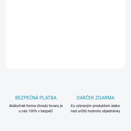
PREVEDENIE
MÔŽEME DORUČIŤ DO:
ZVOĽTE VARIANT
−
+
Pridať do košíka
DETAILNÉ INFORMÁCIE
OPÝTAŤ SA
BEZPEČNÁ PLATBA
DARČEK ZDARMA
Akákoľvek forma úhrady tovaru je
Ku vybraným produktom alebo
u nás 100% v bezpečí
nad určitú hodnotu objednávky