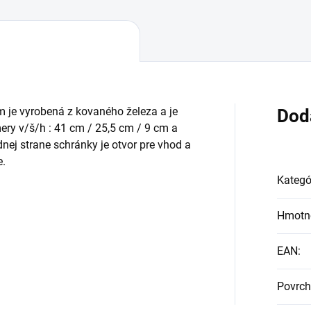
 je vyrobená z kovaného železa a je
Dod
ry v/š/h : 41 cm / 25,5 cm / 9 cm a
ej strane schránky je otvor pre vhod a
e.
Kategó
Hmotn
EAN
:
Povrch