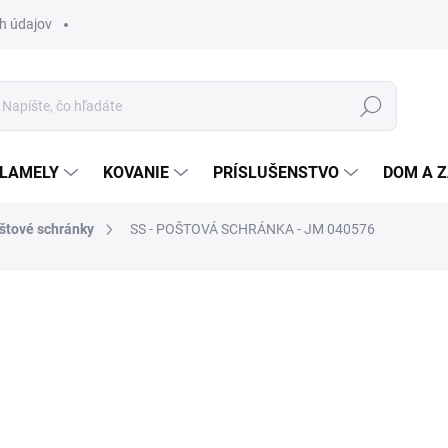
h údajov
Hľadať
 LAMELY
KOVANIE
PRÍSLUŠENSTVO
DOM A 
štové schránky
SS - POŠTOVÁ SCHRÁNKA - JM 040576
otenia
ZNAČKA:
SS
71,41 €
/ ks
58,06 € bez DPH
Jednotková
SKLADOM
(100 KS)
cena: