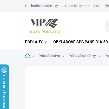
Prejsť
Obchodné podmienky
Podmienky ochrany osobnýc
na
obsah
PODLAHY
OBKLADOVÉ SPC PANELY A 3D
Domov
Príslušenstvo
Poštové schránky
Po
Neohodnotené
Podrobnosti hodn