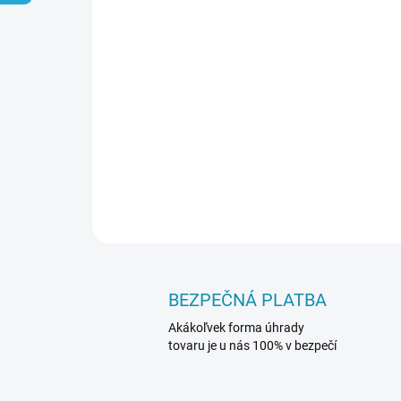
BEZPEČNÁ PLATBA
Akákoľvek forma úhrady
tovaru je u nás 100% v bezpečí