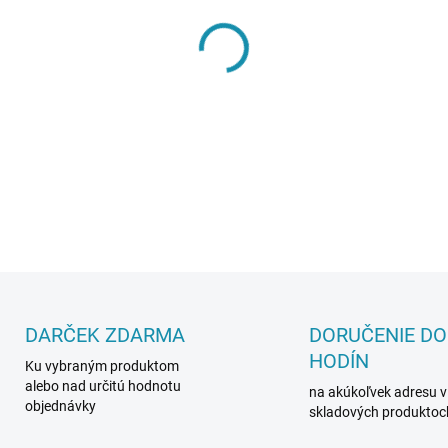
MÔŽEME DORUČIŤ DO:
11.8.2
−
+
DETAILNÉ INFORMÁCIE
DARČEK ZDARMA
DORUČENIE DO
HODÍN
Ku vybraným produktom
alebo nad určitú hodnotu
na akúkoľvek adresu v
objednávky
skladových produktoc