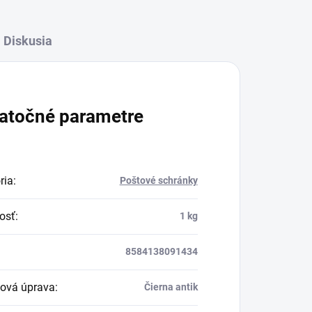
Diskusia
atočné parametre
ria
:
Poštové schránky
osť
:
1 kg
8584138091434
ová úprava
:
Čierna antik