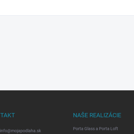
TAKT
NAŠE REALIZÁCIE
Porta Glass a Porta Loft
info
@
mojapodlaha.sk