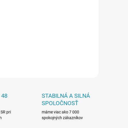
026
Pridať do košíka
OPÝTAŤ SA
 48
STABILNÁ A SILNÁ
SPOLOČNOSŤ
 SR pri
máme viac ako 7 000
h
spokojných zákazníkov