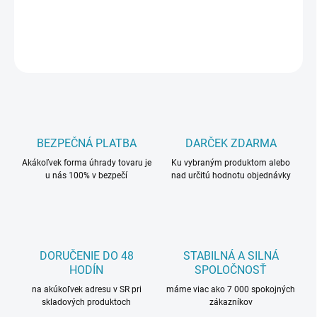
DETAILNÉ INFORMÁCIE
OPÝTAŤ SA
BEZPEČNÁ PLATBA
DARČEK ZDARMA
Akákoľvek forma úhrady tovaru je
Ku vybraným produktom alebo
u nás 100% v bezpečí
nad určitú hodnotu objednávky
DORUČENIE DO 48
STABILNÁ A SILNÁ
HODÍN
SPOLOČNOSŤ
na akúkoľvek adresu v SR pri
máme viac ako 7 000 spokojných
skladových produktoch
zákazníkov