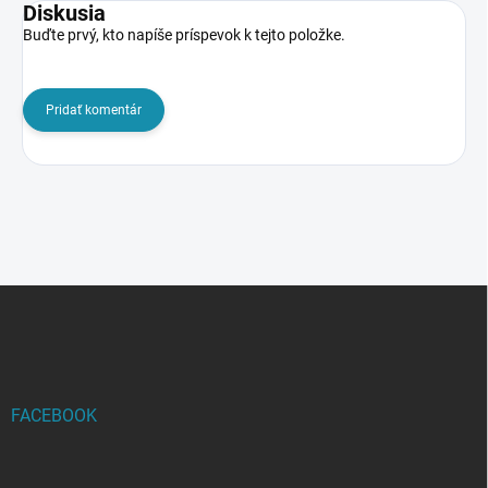
Diskusia
Buďte prvý, kto napíše príspevok k tejto položke.
Pridať komentár
Z
á
p
ä
t
i
FACEBOOK
e