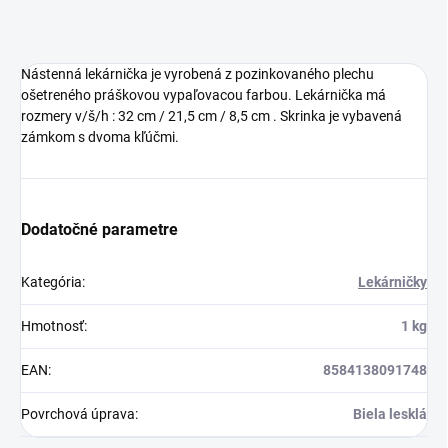
Nástenná lekárnička je vyrobená z pozinkovaného plechu
ošetreného práškovou vypaľovacou farbou. Lekárnička má
rozmery v/š/h : 32 cm / 21,5 cm / 8,5 cm . Skrinka je vybavená
zámkom s dvoma kľúčmi.
Dodatočné parametre
Kategória
:
Lekárničky
Hmotnosť
:
1 kg
EAN
:
8584138091748
Povrchová úprava
:
Biela lesklá