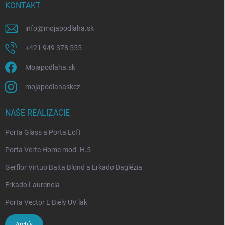
KONTAKT
info
@
mojapodlaha.sk
+421 949 378 555
Mojapodlaha.sk
mojapodlahaskcz
NAŠE REALIZÁCIE
Porta Glass a Porta Loft
Porta Verte Home mod. H.5
Gerflor Virtuo Baita Blond a Erkado Daglézia
Erkado Laurencia
Porta Vector E Biely UV lak
Archív