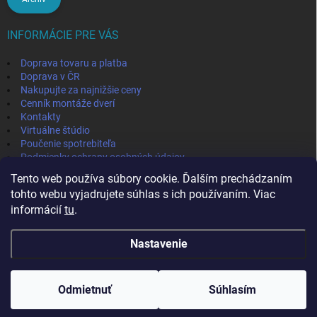
INFORMÁCIE PRE VÁS
Doprava tovaru a platba
Doprava v ČR
Nakupujte za najnižšie ceny
Cenník montáže dverí
Kontakty
Virtuálne štúdio
Poučenie spotrebiteľa
Podmienky ochrany osobných údajov
Odstúpenie od zmluvy
Tento web používa súbory cookie. Ďalším prechádzaním
Obchodné podmienky
tohto webu vyjadrujete súhlas s ich používaním. Viac
informácií
tu
.
IVPA-OKNA - zmluvný partner
Nastavenie
Copyright 2026
MojaPodlaha
. Všetky práva vyhradené.
Odmietnuť
Súhlasím
Vytvoril Shoptet