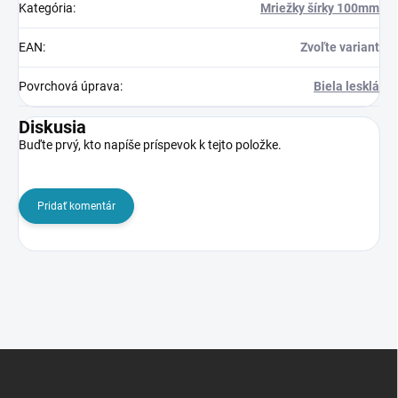
Kategória
:
Mriežky šírky 100mm
EAN
:
Zvoľte variant
Povrchová úprava
:
Biela lesklá
Diskusia
Buďte prvý, kto napíše príspevok k tejto položke.
Pridať komentár
Z
á
p