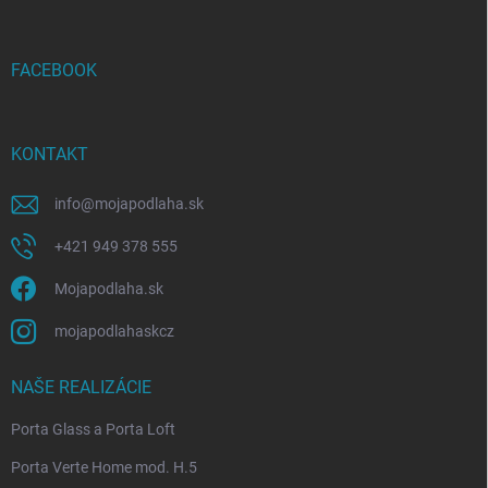
ä
t
i
FACEBOOK
e
KONTAKT
info
@
mojapodlaha.sk
+421 949 378 555
Mojapodlaha.sk
mojapodlahaskcz
NAŠE REALIZÁCIE
Porta Glass a Porta Loft
Porta Verte Home mod. H.5