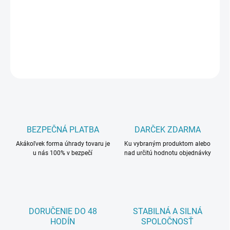
−
+
Pridať do košíka
DETAILNÉ INFORMÁCIE
OPÝTAŤ SA
BEZPEČNÁ PLATBA
DARČEK ZDARMA
Akákoľvek forma úhrady tovaru je
Ku vybraným produktom alebo
u nás 100% v bezpečí
nad určitú hodnotu objednávky
DORUČENIE DO 48
STABILNÁ A SILNÁ
HODÍN
SPOLOČNOSŤ