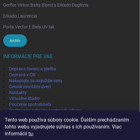
Gerflor Virtuo Baita Blond a Erkado Daglézia
Erkado Laurencia
Porta Vector E Biely UV lak
Archív
INFORMÁCIE PRE VÁS
Doprava tovaru a platba
Doprava v ČR
Nakupujte za najnižšie ceny
Cenník montáže dverí
Kontakty
Virtuálne štúdio
Poučenie spotrebiteľa
Podmienky ochrany osobných údajov
Odstúpenie od zmluvy
Tento web používa súbory cookie. Ďalším prechádzaním
Obchodné podmienky
tohto webu vyjadrujete súhlas s ich používaním. Viac
informácií
tu
.