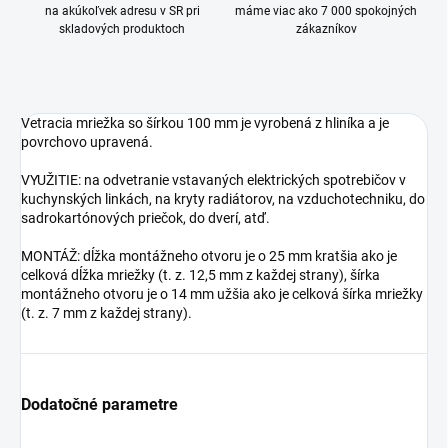
na akúkoľvek adresu v SR pri
máme viac ako 7 000 spokojných
skladových produktoch
zákazníkov
Vetracia mriežka so šírkou 100 mm je vyrobená z hliníka a je
povrchovo upravená.
VYUŽITIE: na odvetranie vstavaných elektrických spotrebičov v
kuchynských linkách, na kryty radiátorov, na vzduchotechniku, do
sadrokartónových priečok, do dverí, atď.
MONTÁŽ: dĺžka montážneho otvoru je o 25 mm kratšia ako je
celková dĺžka mriežky (t. z. 12,5 mm z každej strany), šírka
montážneho otvoru je o 14 mm užšia ako je celková šírka mriežky
(t. z. 7 mm z každej strany).
Dodatočné parametre