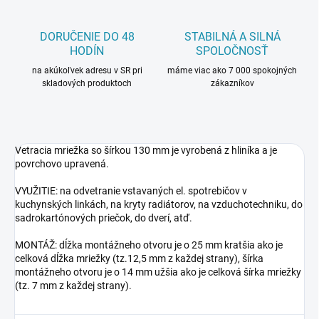
DORUČENIE DO 48
STABILNÁ A SILNÁ
HODÍN
SPOLOČNOSŤ
na akúkoľvek adresu v SR pri
máme viac ako 7 000 spokojných
skladových produktoch
zákazníkov
Vetracia mriežka so šírkou 130 mm je vyrobená z hliníka a je
povrchovo upravená.
VYUŽITIE: na odvetranie vstavaných el. spotrebičov v
kuchynských linkách, na kryty radiátorov, na vzduchotechniku, do
sadrokartónových priečok, do dverí, atď.
MONTÁŽ: dĺžka montážneho otvoru je o 25 mm kratšia ako je
celková dĺžka mriežky (tz.12,5 mm z každej strany), šírka
montážneho otvoru je o 14 mm užšia ako je celková šírka mriežky
(tz. 7 mm z každej strany).