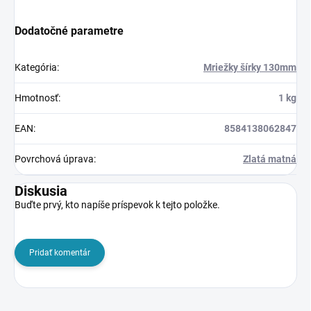
Dodatočné parametre
Kategória
:
Mriežky šírky 130mm
Hmotnosť
:
1 kg
EAN
:
8584138062847
Povrchová úprava
:
Zlatá matná
Diskusia
Buďte prvý, kto napíše príspevok k tejto položke.
Pridať komentár