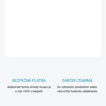
cena:
MÔŽEME
DORUČIŤ DO:
11.8.2026
−
+
Pridať do košíka
DETAILNÉ INFORMÁCIE
OPÝTAŤ SA
BEZPEČNÁ PLATBA
DARČEK ZDARMA
Akákoľvek forma úhrady tovaru je
Ku vybraným produktom alebo
u nás 100% v bezpečí
nad určitú hodnotu objednávky