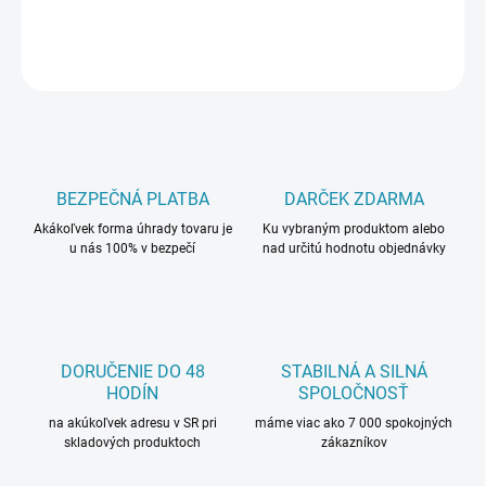
DETAILNÉ INFORMÁCIE
OPÝTAŤ SA
BEZPEČNÁ PLATBA
DARČEK ZDARMA
Akákoľvek forma úhrady tovaru je
Ku vybraným produktom alebo
u nás 100% v bezpečí
nad určitú hodnotu objednávky
DORUČENIE DO 48
STABILNÁ A SILNÁ
HODÍN
SPOLOČNOSŤ
na akúkoľvek adresu v SR pri
máme viac ako 7 000 spokojných
skladových produktoch
zákazníkov