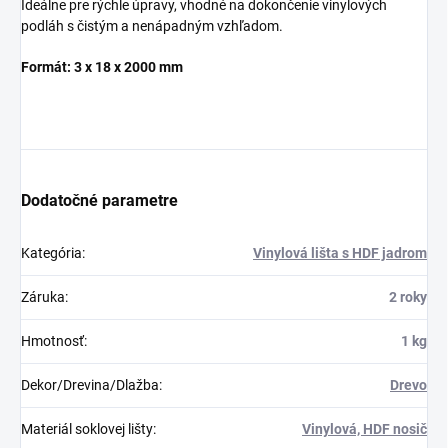
Ideálne pre rýchle úpravy, vhodné na dokončenie vinylových
podláh s čistým a nenápadným vzhľadom.
Formát: 3 x 18 x 2000 mm
Dodatočné parametre
Kategória
:
Vinylová lišta s HDF jadrom
Záruka
:
2 roky
Hmotnosť
:
1 kg
Dekor/Drevina/Dlažba
:
Drevo
Materiál soklovej lišty
:
Vinylová, HDF nosič