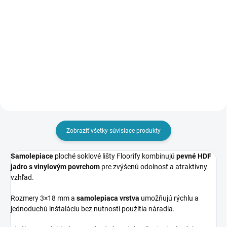
Vinylová podlaha Floorify
Vinylová podlaha značky Floorify.
Herringbone je určená na
Spoľahlivé spojenie – zámok
pokládku do vzoru rybiny.
licencie Unilin. Rozmer lamely je
Spoľahlivý zámkový systém
4,5 × 225 × 1524 mm, balenie
(licencia Unilin, krátka strana
2,74 m². Vhodná na podlahové
Drop-Down) zaisťuje jednoduchú
vykurovanie. Záruka 25...
montáž....
Zobraziť všetky súvisiace produkty
Samolepiace
ploché soklové lišty Floorify kombinujú
pevné HDF
jadro s vinylovým povrchom
pre zvýšenú odolnosť a atraktívny
vzhľad.
Rozmery 3×18 mm a
samolepiaca vrstva
umožňujú rýchlu a
jednoduchú inštaláciu bez nutnosti použitia náradia.