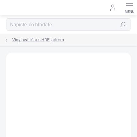
Prejsť
na
obsah
Hľadať
Vinylová lišta s HDF jadrom
Neohodnotené
Podrobnosti hodnotenia
ZNAČKA:
FLOORIFY