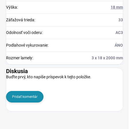
Výška
:
18 mm
Záťažová trieda
:
33
Odolnosť voči oderu
:
AC3
Podlahové vykurovanie
:
ÁNO
Rozmer lamely
:
3 x 18 x 2000 mm
Diskusia
Buďte prvý, kto napíše príspevok k tejto položke.
Pridať komentár