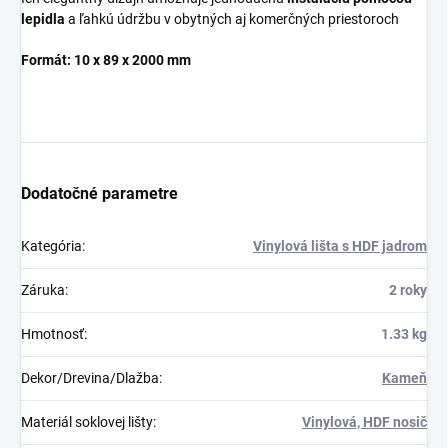
lepidla
a ľahkú údržbu v obytných aj komerčných priestoroch
Formát: 10 x 89 x 2000 mm
Dodatočné parametre
Kategória
:
Vinylová lišta s HDF jadrom
Záruka
:
2 roky
Hmotnosť
:
1.33 kg
Dekor/Drevina/Dlažba
:
Kameň
Materiál soklovej lišty
:
Vinylová, HDF nosič