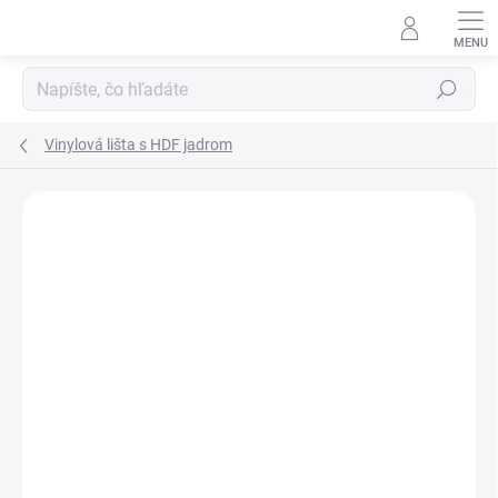
Prejsť
na
obsah
Hľadať
Vinylová lišta s HDF jadrom
Neohodnotené
Podrobnosti hodnotenia
ZNAČKA:
FLOORIFY