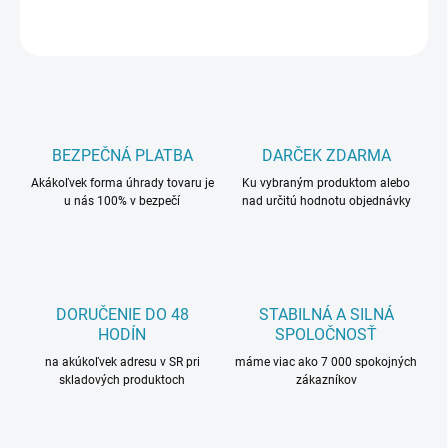
OPÝTAŤ SA
BEZPEČNÁ PLATBA
DARČEK ZDARMA
Akákoľvek forma úhrady tovaru je
Ku vybraným produktom alebo
u nás 100% v bezpečí
nad určitú hodnotu objednávky
DORUČENIE DO 48
STABILNÁ A SILNÁ
HODÍN
SPOLOČNOSŤ
na akúkoľvek adresu v SR pri
máme viac ako 7 000 spokojných
skladových produktoch
zákazníkov