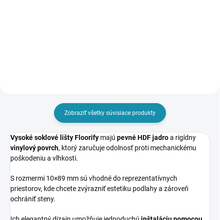
Spoľahlivý spoj – zámok licencie
Spoľahlivý spoj – zámok licencie
Unilin. Rozmer lamely: 4,5 × 600 ×
Unilin. Rozmer lamely: 4,0 × 305 ×
900 mm, balenie obsahuje 2,16
610 mm, balenie obsahuje 2,23
m². Vhodná na podlahové
m². Vhodná na podlahové
vykurovanie. Záruka...
vykurovanie. Záruka...
Zobraziť všetky súvisiace produkty
Vysoké soklové lišty Floorify
majú
pevné HDF jadro
a rigídny
vinylový povrch
, ktorý zaručuje odolnosť proti mechanickému
poškodeniu a vlhkosti.
S rozmermi 10×89 mm sú vhodné do reprezentatívnych
priestorov, kde chcete zvýrazniť estetiku podlahy a zároveň
ochrániť steny.
Ich elegantný dizajn umožňuje jednoduchú
inštaláciu pomocou