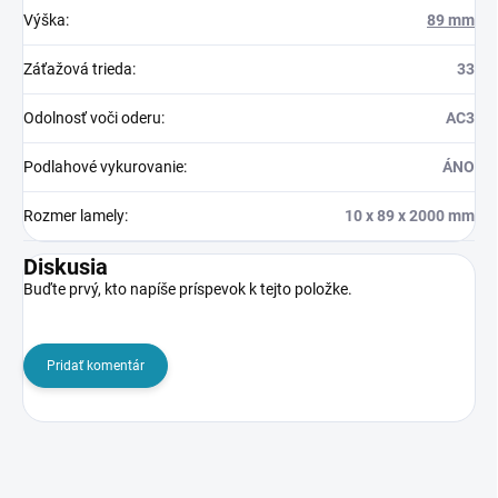
Výška
:
89 mm
Záťažová trieda
:
33
Odolnosť voči oderu
:
AC3
Podlahové vykurovanie
:
ÁNO
Rozmer lamely
:
10 x 89 x 2000 mm
Diskusia
Buďte prvý, kto napíše príspevok k tejto položke.
Pridať komentár