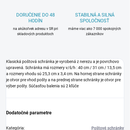
DORUČENIE DO 48
STABILNÁ A SILNÁ
HODÍN
SPOLOČNOSŤ
na akúkoľvek adresu v SR pri
máme viac ako 7 000 spokojných
skladových produktoch
zákazníkov
Klasická poštová schránka je vyrobená z nerezu a je povrchovo
upravená. Schránka má rozmery v/š/h : 40 cm / 31 cm / 13,5 cm
a rozmery vhodu sú 25,3 cm x 3,4 cm. Na hornej strane schránky
je otvor pre vhod pošty a na prednej strane schránky je otvor pre
výber pošty. Súčasťou balenia sú 2 kľúče
Dodatočné parametre
Kategória
:
Poštové schránky