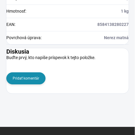
Hmotnosť
:
1 kg
EAN
:
8584138280227
Povrchová úprava
:
Nerez matná
Diskusia
Buďte prvý, kto napíše príspevok k tejto položke.
Pridať komentár
Z