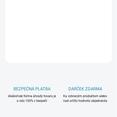
cena:
MÔŽEME
DORUČIŤ DO:
11.8.2026
−
+
Pridať do košíka
DETAILNÉ INFORMÁCIE
OPÝTAŤ SA
BEZPEČNÁ PLATBA
DARČEK ZDARMA
Akákoľvek forma úhrady tovaru je
Ku vybraným produktom alebo
u nás 100% v bezpečí
nad určitú hodnotu objednávky