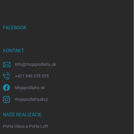
á
p
ä
t
i
FACEBOOK
e
KONTAKT
info
@
mojapodlaha.sk
+421 949 378 555
Mojapodlaha.sk
mojapodlahaskcz
NAŠE REALIZÁCIE
Porta Glass a Porta Loft