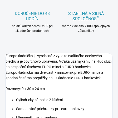
DORUČENIE DO 48
STABILNÁ A SILNÁ
HODÍN
SPOLOČNOSŤ
na akúkoľvek adresu v SR pri
máme viac ako 7 000 spokojných
skladových produktoch
zákazníkov
Europokladnička je vyrobená z vysokokvalitného oceľového
plechu a je povrchovo upravená. Vďaka uzamykaniu na kľúč slúži
na bezpečnú úschovu EURO mincí a EURO bankoviek.
Europokladnička má dve časti - mincovník pre EURO mince a
spodná časť má prepážky na uskladnenie EURO bankoviek.
Rozmery: 9 x 30 x 24 cm
Cylindrický zámok s 2 kľúčmi
Samostatné priehradky pre eurobankovky
Mincovník pre euromince