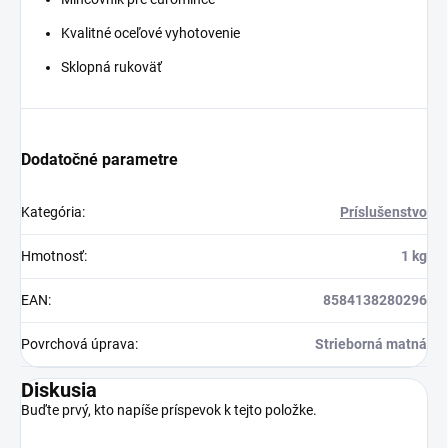
Kvalitné oceľové vyhotovenie
Sklopná rukoväť
Dodatočné parametre
Kategória
:
Príslušenstvo
Hmotnosť
:
1 kg
EAN
:
8584138280296
Povrchová úprava
:
Strieborná matná
Diskusia
Buďte prvý, kto napíše príspevok k tejto položke.