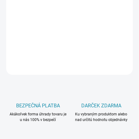
cena:
MÔŽEME
DORUČIŤ DO:
19.8.2026
−
+
Pridať do košíka
DETAILNÉ INFORMÁCIE
OPÝTAŤ SA
BEZPEČNÁ PLATBA
DARČEK ZDARMA
Akákoľvek forma úhrady tovaru je
Ku vybraným produktom alebo
u nás 100% v bezpečí
nad určitú hodnotu objednávky