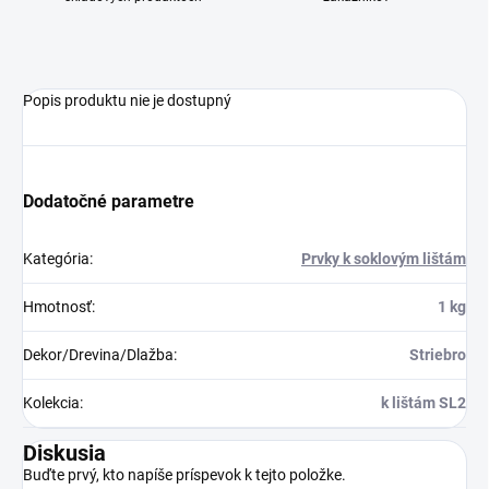
Popis produktu nie je dostupný
Dodatočné parametre
Kategória
:
Prvky k soklovým lištám
Hmotnosť
:
1 kg
Dekor/Drevina/Dlažba
:
Striebro
Kolekcia
:
k lištám SL2
Diskusia
Buďte prvý, kto napíše príspevok k tejto položke.