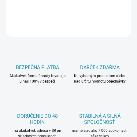
−
+
Pridať do košíka
OPÝTAŤ SA
BEZPEČNÁ PLATBA
DARČEK ZDARMA
Akákoľvek forma úhrady tovaru je
Ku vybraným produktom alebo
u nás 100% v bezpečí
nad určitú hodnotu objednávky
DORUČENIE DO 48
STABILNÁ A SILNÁ
HODÍN
SPOLOČNOSŤ
na akúkoľvek adresu v SR pri
máme viac ako 7 000 spokojných
skladových produktoch
zákazníkov