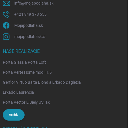
info
@
mojapodlaha.sk
+421 949 378 555
Mojapodlaha.sk
mojapodlahaskcz
NAŠE REALIZÁCIE
Porta Glass a Porta Loft
Porta Verte Home mod. H.5
Gerflor Virtuo Baita Blond a Erkado Daglézia
Erkado Laurencia
Porta Vector E Biely UV lak
Archív