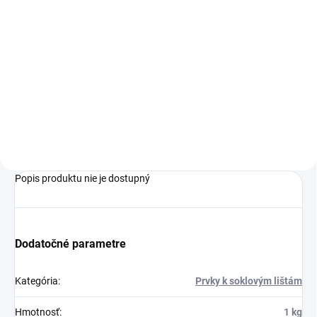
cena:
Do košíka
Lišty Arbiton INDO dokonale ladia
k akýmkoľvek podlahovým
dielcom, či už laminátovým,
vinylovým alebo kompozitným
podlahám.
Popis produktu nie je dostupný
Dodatočné parametre
Kategória
:
Prvky k soklovým lištám
Hmotnosť
:
1 kg