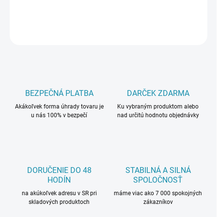
OPÝTAŤ SA
BEZPEČNÁ PLATBA
DARČEK ZDARMA
Akákoľvek forma úhrady tovaru je
Ku vybraným produktom alebo
u nás 100% v bezpečí
nad určitú hodnotu objednávky
DORUČENIE DO 48
STABILNÁ A SILNÁ
HODÍN
SPOLOČNOSŤ
na akúkoľvek adresu v SR pri
máme viac ako 7 000 spokojných
skladových produktoch
zákazníkov