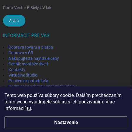
Porta Vector E Biely UV lak
Archív
INFORMÁCIE PRE VÁS
Doprava tovaru a platba
Doprava v ČR
Nakupujte za najnižšie ceny
Cenník montáže dverí
Kontakty
Virtuálne štúdio
Poučenie spotrebiteľa
Podmienky ochrany osobných údajov
Odstúpenie od zmluvy
Tento web používa súbory cookie. Ďalším prechádzaním
Obchodné podmienky
tohto webu vyjadrujete súhlas s ich používaním. Viac
informácií
tu
.
IVPA-OKNA - zmluvný partner
Nastavenie