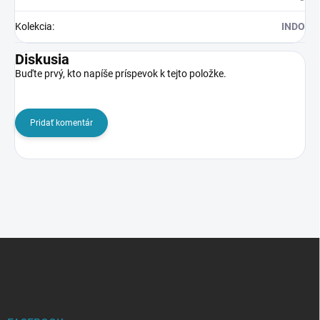
Kolekcia
:
INDO
Diskusia
Buďte prvý, kto napíše príspevok k tejto položke.
Pridať komentár
Z
á
p
ä
t