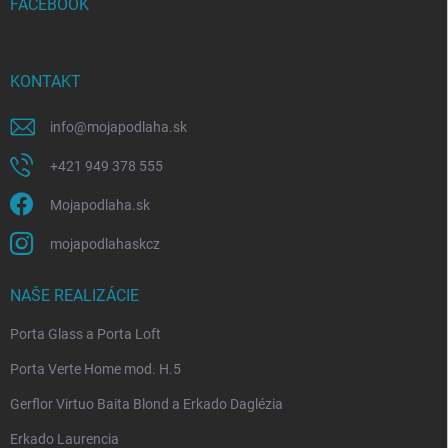
i
FACEBOOK
e
KONTAKT
info
@
mojapodlaha.sk
+421 949 378 555
Mojapodlaha.sk
mojapodlahaskcz
NAŠE REALIZÁCIE
Porta Glass a Porta Loft
Porta Verte Home mod. H.5
Gerflor Virtuo Baita Blond a Erkado Daglézia
Erkado Laurencia