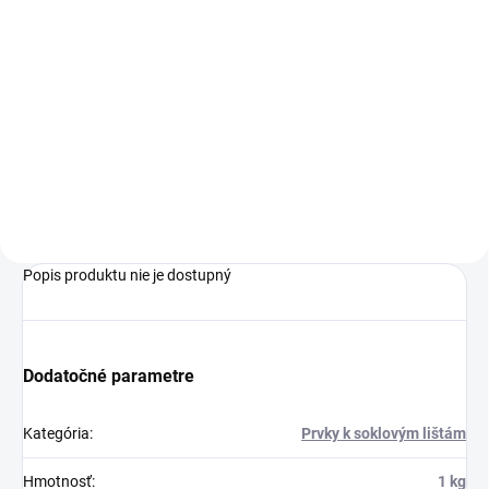
cena:
Do košíka
Lišty Arbiton INDO dokonale ladia
k akýmkoľvek podlahovým
dielcom, či už laminátovým,
vinylovým alebo kompozitným
podlahám.
Popis produktu nie je dostupný
Dodatočné parametre
Kategória
:
Prvky k soklovým lištám
Hmotnosť
:
1 kg