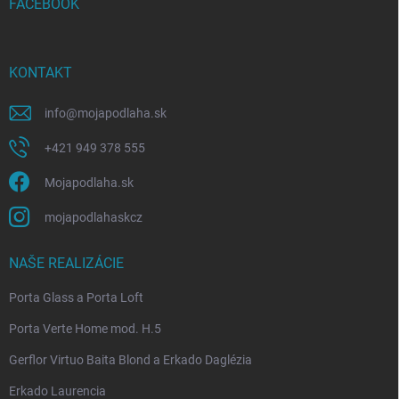
i
FACEBOOK
e
KONTAKT
info
@
mojapodlaha.sk
+421 949 378 555
Mojapodlaha.sk
mojapodlahaskcz
NAŠE REALIZÁCIE
Porta Glass a Porta Loft
Porta Verte Home mod. H.5
Gerflor Virtuo Baita Blond a Erkado Daglézia
Erkado Laurencia