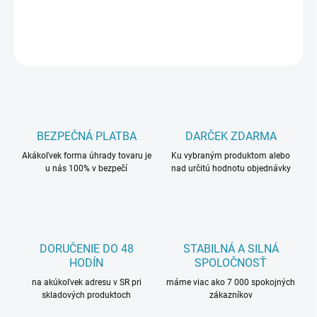
OPÝTAŤ SA
BEZPEČNÁ PLATBA
DARČEK ZDARMA
Akákoľvek forma úhrady tovaru je
Ku vybraným produktom alebo
u nás 100% v bezpečí
nad určitú hodnotu objednávky
DORUČENIE DO 48
STABILNÁ A SILNÁ
HODÍN
SPOLOČNOSŤ
na akúkoľvek adresu v SR pri
máme viac ako 7 000 spokojných
skladových produktoch
zákazníkov