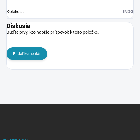
Kolekcia
:
INDO
Diskusia
Buďte prvý, kto napíše príspevok k tejto položke.
Pridať komentár
Z
á
p
ä
t