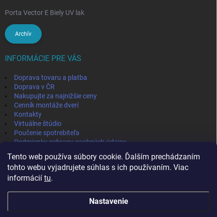
Porta Vector E Biely UV lak
Archív
INFORMÁCIE PRE VÁS
Doprava tovaru a platba
Doprava v ČR
Nakupujte za najnižšie ceny
Cenník montáže dverí
Kontakty
Virtuálne štúdio
Poučenie spotrebiteľa
Podmienky ochrany osobných údajov
Odstúpenie od zmluvy
Tento web používa súbory cookie. Ďalším prechádzaním
Obchodné podmienky
tohto webu vyjadrujete súhlas s ich používaním. Viac
informácií
tu
.
IVPA-OKNA - zmluvný partner
Nastavenie