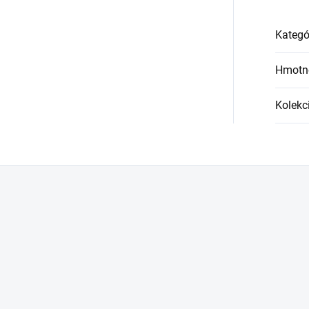
Kategó
Hmotn
Kolekc