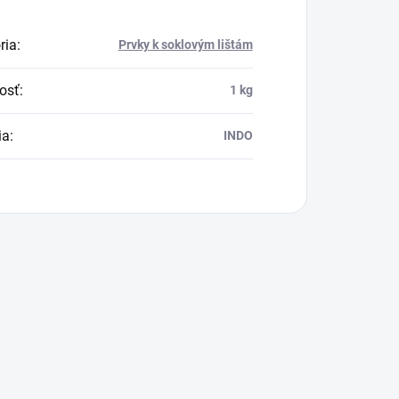
ria
:
Prvky k soklovým lištám
osť
:
1 kg
ia
:
INDO