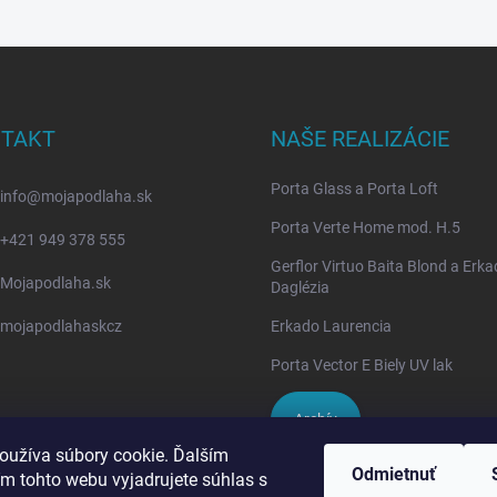
TAKT
NAŠE REALIZÁCIE
Porta Glass a Porta Loft
info
@
mojapodlaha.sk
Porta Verte Home mod. H.5
+421 949 378 555
Gerflor Virtuo Baita Blond a Erk
Mojapodlaha.sk
Daglézia
mojapodlahaskcz
Erkado Laurencia
Porta Vector E Biely UV lak
Archív
oužíva súbory cookie. Ďalším
Odmietnuť
m tohto webu vyjadrujete súhlas s
IVPA-OKNA - zmluvný partner