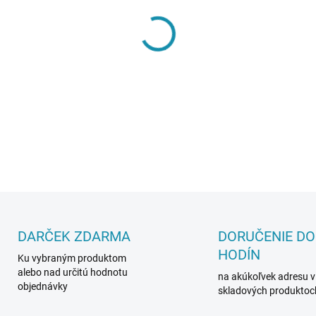
MÔŽEME DORUČIŤ DO:
10.8.2
−
+
DARČEK ZDARMA
DORUČENIE DO
HODÍN
Ku vybraným produktom
alebo nad určitú hodnotu
na akúkoľvek adresu v
objednávky
skladových produktoc