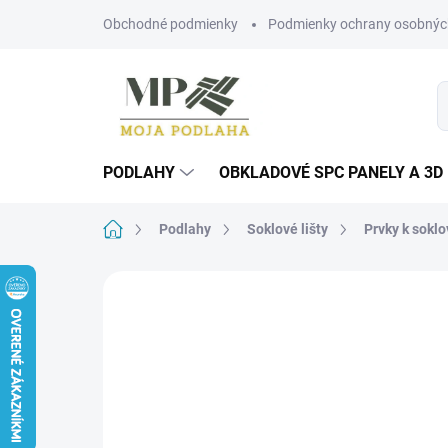
Prejsť
Obchodné podmienky
Podmienky ochrany osobnýc
na
obsah
PODLAHY
OBKLADOVÉ SPC PANELY A 3D
Domov
Podlahy
Soklové lišty
Prvky k sokl
Neohodnotené
Podrobnosti hodn