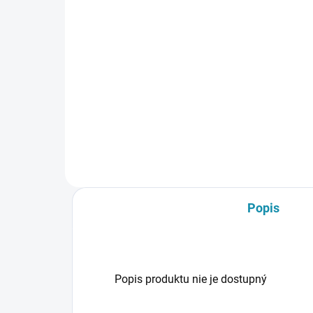
Jednotková
5,95 € / 2.5 m
cena:
Do košíka
Lišty Arbiton INDO dokonale ladia
k akýmkoľvek podlahovým
dielcom, či už laminátovým,
vinylovým alebo kompozitným
podlahám.
Popis
Popis produktu nie je dostupný