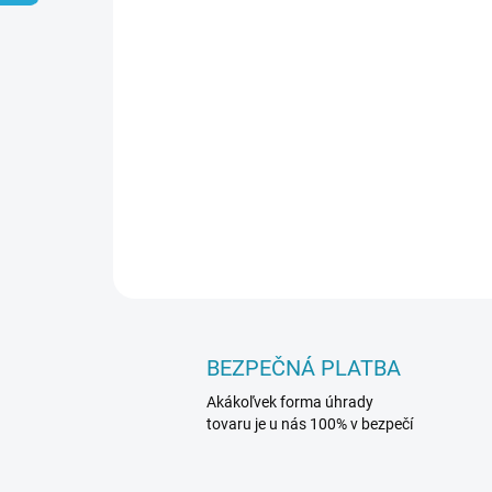
BEZPEČNÁ PLATBA
Akákoľvek forma úhrady
tovaru je u nás 100% v bezpečí