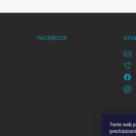
Z
á
p
ä
FACEBOOK
KON
t
i
e
Tento web p
prechádzaní