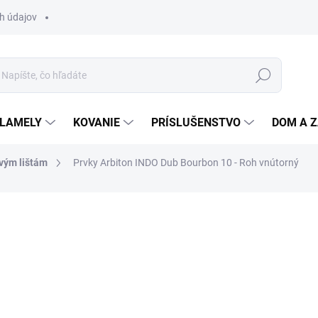
h údajov
Hľadať
 LAMELY
KOVANIE
PRÍSLUŠENSTVO
DOM A 
ovým lištám
Prvky Arbiton INDO Dub Bourbon 10 - Roh vnútorný
otenia
ZNAČKA:
ARBITON
0,99 €
0,79 €
/ 
0,64 € bez DPH
Jednotková
SKLADOM
(115 KS)
cena: