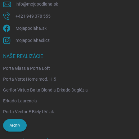
info
@
mojapodlaha.sk
+421 949 378 555
Mojapodlaha.sk
mojapodlahaskcz
NAŠE REALIZÁCIE
Porta Glass a Porta Loft
Porta Verte Home mod. H.5
Gerflor Virtuo Baita Blond a Erkado Daglézia
Erkado Laurencia
Porta Vector E Biely UV lak
Archív