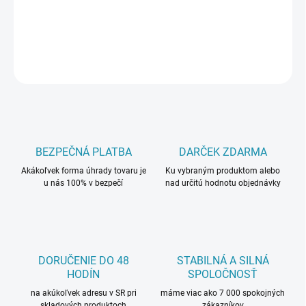
−
+
Pridať do košíka
OPÝTAŤ SA
BEZPEČNÁ PLATBA
DARČEK ZDARMA
Akákoľvek forma úhrady tovaru je
Ku vybraným produktom alebo
u nás 100% v bezpečí
nad určitú hodnotu objednávky
DORUČENIE DO 48
STABILNÁ A SILNÁ
HODÍN
SPOLOČNOSŤ
na akúkoľvek adresu v SR pri
máme viac ako 7 000 spokojných
skladových produktoch
zákazníkov