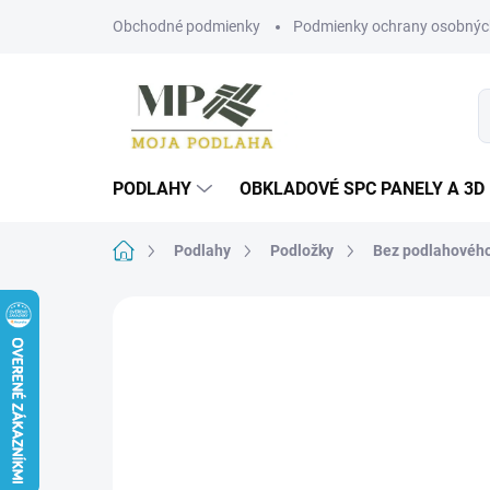
Prejsť
Obchodné podmienky
Podmienky ochrany osobnýc
na
obsah
PODLAHY
OBKLADOVÉ SPC PANELY A 3D
Domov
Podlahy
Podložky
Bez podlahového
Neohodnotené
Podrobnosti hodn