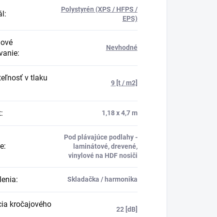
Polystyrén (XPS / HFPS /
ál
:
EPS)
hové
Nevhodné
vanie
:
eľnosť v tlaku
9 [t / m2]
t
:
1,18 x 4,7 m
Pod plávajúce podlahy -
ie
:
laminátové, drevené,
vinylové na HDF nosiči
lenia
:
Skladačka / harmonika
ia kročajového
22 [dB]