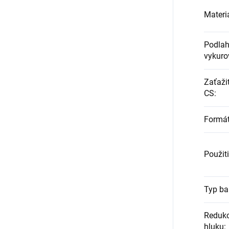
Materi
Podla
vykuro
Zaťažit
CS
:
Formá
Použit
Typ ba
Redukc
hluku
: