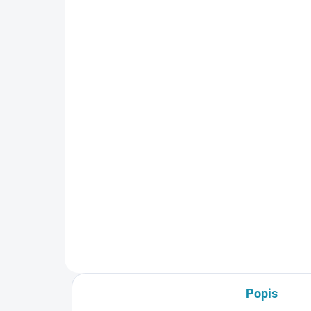
SKLADOM
(103 KS)
Páska samolepiaca
Pá
metalická MB45050, 50
hli
mm x 50 m, hr. 0,05 mm
50
strieborná
3,79 €
7,
3,08 € bez DPH
6,4
Do košíka
Popis