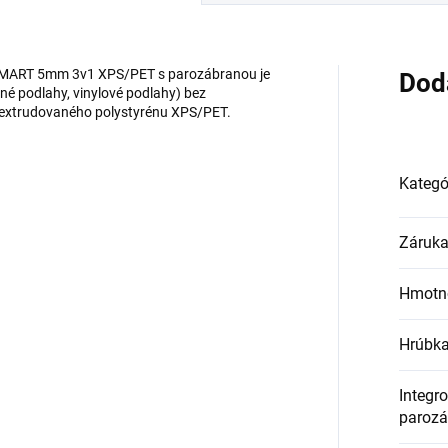
MART 5mm 3v1 XPS/PET s parozábranou je
Dod
né podlahy, vinylové podlahy) bez
 extrudovaného polystyrénu XPS/PET.
Kategó
Záruk
Hmotn
Hrúbk
Integr
parozá