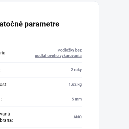
atočné parametre
Podložky bez
ria
:
podlahového vykurovania
a
:
2 roky
osť
:
1.62 kg
a
:
5 mm
ovaná
ÁNO
brana
: