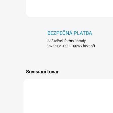
BEZPEČNÁ PLATBA
Akákoľvek forma úhrady
tovaru je u nás 100% v bezpečí
Súvisiaci tovar
8410000