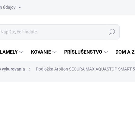
h údajov
Hľadať
 LAMELY
KOVANIE
PRÍSLUŠENSTVO
DOM A 
 vykurovania
Podložka Arbiton SECURA MAX AQUASTOP SMART 5
otenia
ZNAČKA:
ARBITON
3,19 €
/ m2
2,59 € bez DPH
Jednotková
17,54 € / 5.5 m2
cena:
SKLADOM
(533,5 M2)