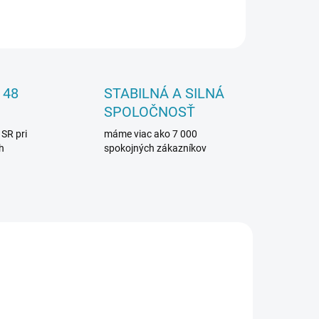
OPÝTAŤ SA
 48
STABILNÁ A SILNÁ
SPOLOČNOSŤ
 SR pri
máme viac ako 7 000
h
spokojných zákazníkov