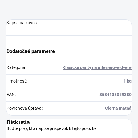
Kapsa na záves
Dodatočné parametre
Kategória
:
Klasické pánty na interiérové dvere
Hmotnosť
:
1 kg
EAN
:
8584138059380
Povrchová úprava
:
Čierna matná
Diskusia
Buďte prvý, kto napíše príspevok k tejto položke.