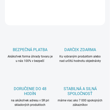
DETAILNÉ INFORMÁCIE
OPÝTAŤ SA
BEZPEČNÁ PLATBA
DARČEK ZDARMA
Akákoľvek forma úhrady tovaru je
Ku vybraným produktom alebo
u nás 100% v bezpečí
nad určitú hodnotu objednávky
DORUČENIE DO 48
STABILNÁ A SILNÁ
HODÍN
SPOLOČNOSŤ
na akúkoľvek adresu v SR pri
máme viac ako 7 000 spokojných
skladových produktoch
zákazníkov