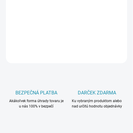
DORUČIŤ DO:
7.8.2026
−
+
Pridať do košíka
DETAILNÉ INFORMÁCIE
OPÝTAŤ SA
BEZPEČNÁ PLATBA
DARČEK ZDARMA
Akákoľvek forma úhrady tovaru je
Ku vybraným produktom alebo
u nás 100% v bezpečí
nad určitú hodnotu objednávky