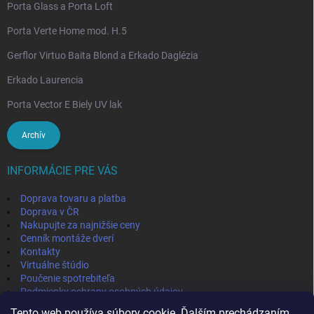
Porta Glass a Porta Loft
Porta Verte Home mod. H.5
Gerflor Virtuo Baita Blond a Erkado Daglézia
Erkado Laurencia
Porta Vector E Biely UV lak
Archív
INFORMÁCIE PRE VÁS
Doprava tovaru a platba
Doprava v ČR
Nakupujte za najnižšie ceny
Cenník montáže dverí
Kontakty
Virtuálne štúdio
Poučenie spotrebiteľa
Podmienky ochrany osobných údajov
Odstúpenie od zmluvy
Tento web používa súbory cookie. Ďalším prechádzaním