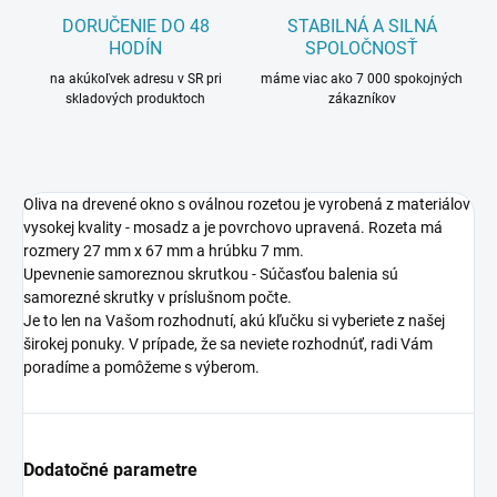
DORUČENIE DO 48
STABILNÁ A SILNÁ
HODÍN
SPOLOČNOSŤ
na akúkoľvek adresu v SR pri
máme viac ako 7 000 spokojných
skladových produktoch
zákazníkov
Oliva na drevené okno s oválnou rozetou je vyrobená z materiálov
vysokej kvality - mosadz a je povrchovo upravená. Rozeta má
rozmery 27 mm x 67 mm a hrúbku 7 mm.
Upevnenie samoreznou skrutkou - Súčasťou balenia sú
samorezné skrutky v príslušnom počte.
Je to len na Vašom rozhodnutí, akú kľučku si vyberiete z našej
širokej ponuky. V prípade, že sa neviete rozhodnúť, radi Vám
poradíme a pomôžeme s výberom.
Dodatočné parametre