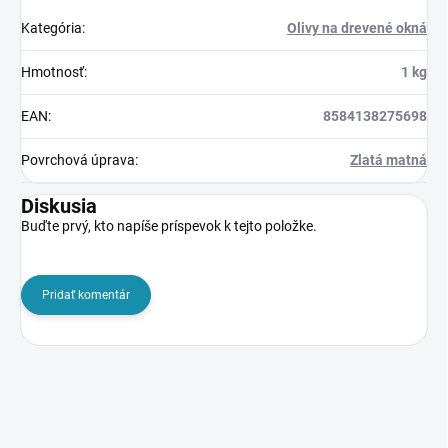
Kategória
:
Olivy na drevené okná
Hmotnosť
:
1 kg
EAN
:
8584138275698
Povrchová úprava
:
Zlatá matná
Diskusia
Buďte prvý, kto napíše príspevok k tejto položke.
Pridať komentár