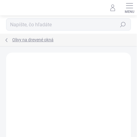
Prejsť
na
obsah
Hľadať
Olivy na drevené okná
Neohodnotené
Podrobnosti hodnotenia
ZNAČKA:
NI