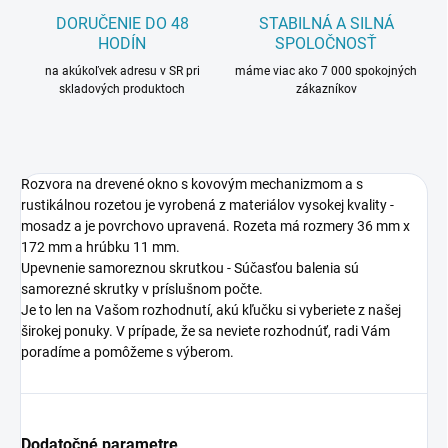
DORUČENIE DO 48
STABILNÁ A SILNÁ
HODÍN
SPOLOČNOSŤ
na akúkoľvek adresu v SR pri
máme viac ako 7 000 spokojných
skladových produktoch
zákazníkov
Rozvora na drevené okno s kovovým mechanizmom a s
rustikálnou rozetou je vyrobená z materiálov vysokej kvality -
mosadz a je povrchovo upravená. Rozeta má rozmery 36 mm x
172 mm a hrúbku 11 mm.
Upevnenie samoreznou skrutkou - Súčasťou balenia sú
samorezné skrutky v príslušnom počte.
Je to len na Vašom rozhodnutí, akú kľučku si vyberiete z našej
širokej ponuky. V prípade, že sa neviete rozhodnúť, radi Vám
poradíme a pomôžeme s výberom.
Dodatočné parametre