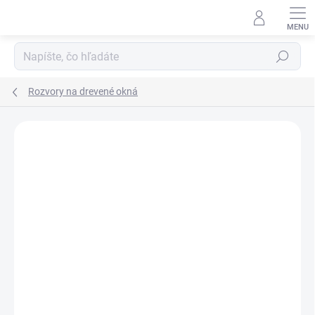
Prejsť
na
obsah
Hľadať
Rozvory na drevené okná
Neohodnotené
Podrobnosti hodnotenia
ZNAČKA:
NI