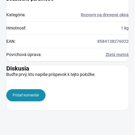
Kategória
:
Rozvory na drevené okná
Hmotnosť
:
1 kg
EAN
:
8584138276022
Povrchová úprava
:
Zlatá matná
Diskusia
Buďte prvý, kto napíše príspevok k tejto položke.
Pridať komentár