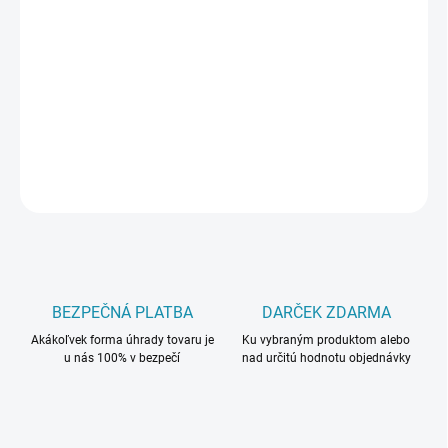
DORUČIŤ DO:
12.8.2026
−
+
Pridať do košíka
DETAILNÉ INFORMÁCIE
OPÝTAŤ SA
BEZPEČNÁ PLATBA
DARČEK ZDARMA
Akákoľvek forma úhrady tovaru je
Ku vybraným produktom alebo
u nás 100% v bezpečí
nad určitú hodnotu objednávky