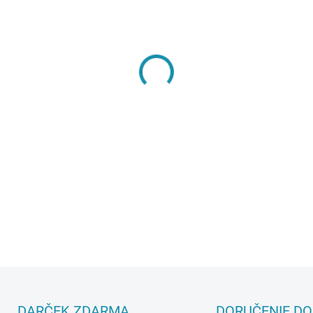
MÔŽEME DORUČIŤ DO:
11.8.2
−
+
DETAILNÉ INFORMÁCIE
DARČEK ZDARMA
DORUČENIE DO