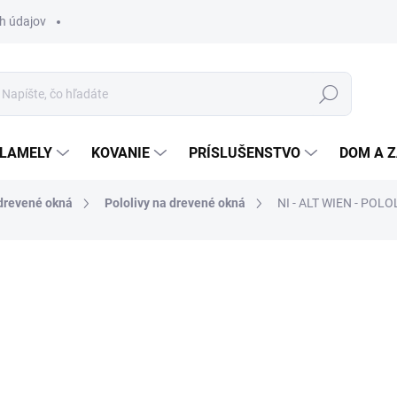
h údajov
Hľadať
 LAMELY
KOVANIE
PRÍSLUŠENSTVO
DOM A 
drevené okná
Pololivy na drevené okná
NI - ALT WIEN - POL
otenia
ZNAČKA:
NI
18,29 €
/ ks
14,87 € bez DPH
Jednotková
SKLADOM
(100 KS)
cena: