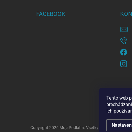
p
ä
FACEBOOK
KON
t
i
e
Tento web p
prechádzaní
ich používa
Nastaven
Copyright 2026
MojaPodlaha
. Všetky práva vyhradené.