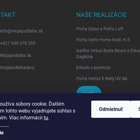
TAKT
NAŠE REALIZÁCIE
Porta Glass a Porta Loft
info
@
mojapodlaha.sk
Porta Verte Home mod. H.5
+421 949 378 555
Gerflor Virtuo Baita Blond a Erk
Mojapodlaha.sk
Daglézia
mojapodlahaskcz
Erkado Laurencia
Porta Vector E Biely UV lak
Archív
oužíva súbory cookie. Ďalším
Odmietnuť
m tohto webu vyjadrujete súhlas s
IVPA-OKNA - zmluvný partner
ním. Viac informácií
tu
.
ie