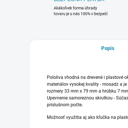
Akákoľvek forma úhrady
tovaru je u nás 100% v bezpečí
Popis
Pololiva vhodná na drevené i plastové o
materiálov vysokej kvality - mosadz a 
rozmery 33 mm x 79 mm a hrúbku 7 mm
Upevnenie samoreznou skrutkou - Súčas
príslušnom počte.
Možnosť využitia aj ako kľučka na plas