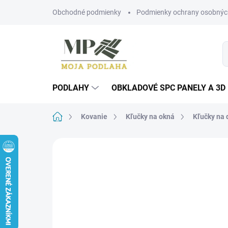
Prejsť
Obchodné podmienky
Podmienky ochrany osobnýc
na
obsah
PODLAHY
OBKLADOVÉ SPC PANELY A 3D
Domov
Kovanie
Kľučky na okná
Kľučky na 
Neohodnotené
Podrobnosti hodn