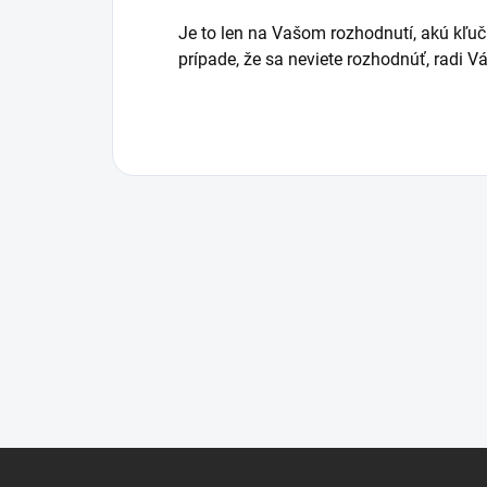
Je to len na Vašom rozhodnutí, akú kľučk
prípade, že sa neviete rozhodnúť, rad
Z
á