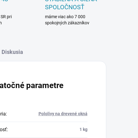
SPOLOČNOSŤ
 SR pri
máme viac ako 7 000
h
spokojných zákazníkov
Diskusia
atočné parametre
ria
:
Pololivy na drevené okná
osť
:
1 kg