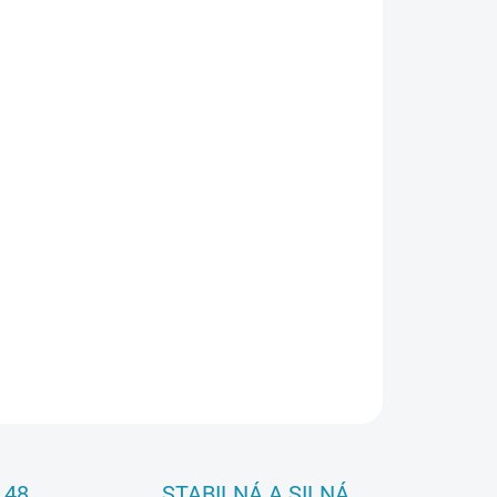
026
Pridať do košíka
OPÝTAŤ SA
 48
STABILNÁ A SILNÁ