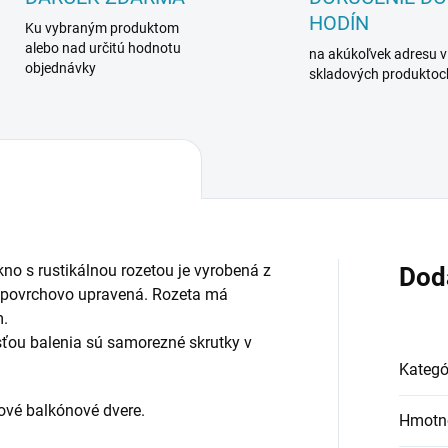
HODÍN
Ku vybraným produktom
alebo nad určitú hodnotu
na akúkoľvek adresu v
objednávky
skladových produktoc
kno s rustikálnou rozetou je vyrobená z
Dod
je povrchovo upravená. Rozeta má
.
ťou balenia sú samorezné skrutky v
Kategó
tové balkónové dvere.
Hmotn