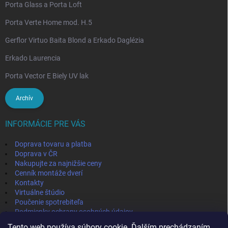
Porta Glass a Porta Loft
Porta Verte Home mod. H.5
Gerflor Virtuo Baita Blond a Erkado Daglézia
Erkado Laurencia
Porta Vector E Biely UV lak
Archív
INFORMÁCIE PRE VÁS
Doprava tovaru a platba
Doprava v ČR
Nakupujte za najnižšie ceny
Cenník montáže dverí
Kontakty
Virtuálne štúdio
Poučenie spotrebiteľa
Podmienky ochrany osobných údajov
Odstúpenie od zmluvy
Tento web používa súbory cookie. Ďalším prechádzaním