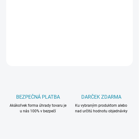
DORUČIŤ DO:
11.8.2026
−
+
Pridať do košíka
DETAILNÉ INFORMÁCIE
OPÝTAŤ SA
BEZPEČNÁ PLATBA
DARČEK ZDARMA
Akákoľvek forma úhrady tovaru je
Ku vybraným produktom alebo
u nás 100% v bezpečí
nad určitú hodnotu objednávky