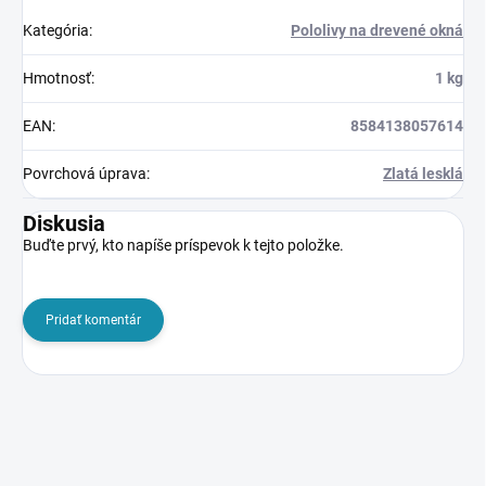
Kategória
:
Pololivy na drevené okná
Hmotnosť
:
1 kg
EAN
:
8584138057614
Povrchová úprava
:
Zlatá lesklá
Diskusia
Buďte prvý, kto napíše príspevok k tejto položke.
Pridať komentár