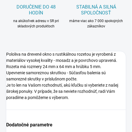
DORUČENIE DO 48
STABILNÁ A SILNÁ
HODÍN
SPOLOČNOSŤ
na akúkoľvek adresu v SR pri
máme viac ako 7 000 spokojných
skladových produktoch
zákazníkov
Pololiva na drevené okno s rustikálnou rozetou je vyrobená z
materiálov vysokej kvality - mosadz a je povrchovo upravená.
Rozeta má rozmery 24 mm x 64 mm a hrúbku 5 mm.
Upevnenie samoreznou skrutkou - Súčasťou balenia sú
samorezné skrutky v príslušnom počte.
Je to len na Vašom rozhodnutí, akú kľučku si vyberiete z našej
širokej ponuky. V prípade, že sa neviete rozhodnúť, radi Vám
poradíme a pomôžeme s výberom.
Dodatočné parametre