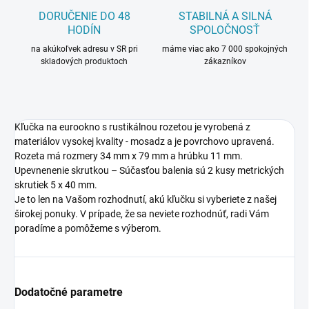
DORUČENIE DO 48
STABILNÁ A SILNÁ
HODÍN
SPOLOČNOSŤ
na akúkoľvek adresu v SR pri
máme viac ako 7 000 spokojných
skladových produktoch
zákazníkov
Kľučka na eurookno s rustikálnou rozetou je vyrobená z
materiálov vysokej kvality - mosadz a je povrchovo upravená.
Rozeta má rozmery 34 mm x 79 mm a hrúbku 11 mm.
Upevnenenie skrutkou – Súčasťou balenia sú 2 kusy metrických
skrutiek 5 x 40 mm.
Je to len na Vašom rozhodnutí, akú kľučku si vyberiete z našej
širokej ponuky. V prípade, že sa neviete rozhodnúť, radi Vám
poradíme a pomôžeme s výberom.
Dodatočné parametre