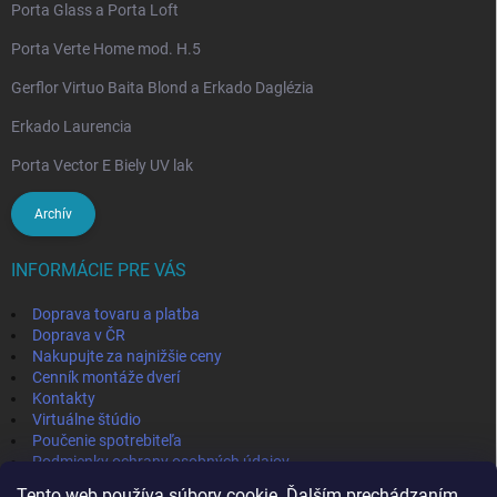
Porta Glass a Porta Loft
Porta Verte Home mod. H.5
Gerflor Virtuo Baita Blond a Erkado Daglézia
Erkado Laurencia
Porta Vector E Biely UV lak
Archív
INFORMÁCIE PRE VÁS
Doprava tovaru a platba
Doprava v ČR
Nakupujte za najnižšie ceny
Cenník montáže dverí
Kontakty
Virtuálne štúdio
Poučenie spotrebiteľa
Podmienky ochrany osobných údajov
Odstúpenie od zmluvy
Tento web používa súbory cookie. Ďalším prechádzaním