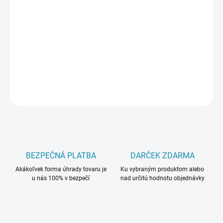
DORUČIŤ DO:
10.8.2026
−
+
Pridať do košíka
DETAILNÉ INFORMÁCIE
OPÝTAŤ SA
BEZPEČNÁ PLATBA
DARČEK ZDARMA
Akákoľvek forma úhrady tovaru je
Ku vybraným produktom alebo
u nás 100% v bezpečí
nad určitú hodnotu objednávky