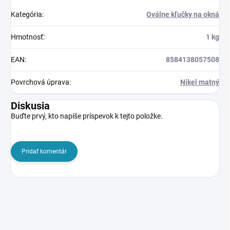
Kategória
:
Oválne kľučky na okná
Hmotnosť
:
1 kg
EAN
:
8584138057508
Povrchová úprava
:
Nikel matný
Diskusia
Buďte prvý, kto napíše príspevok k tejto položke.
Pridať komentár