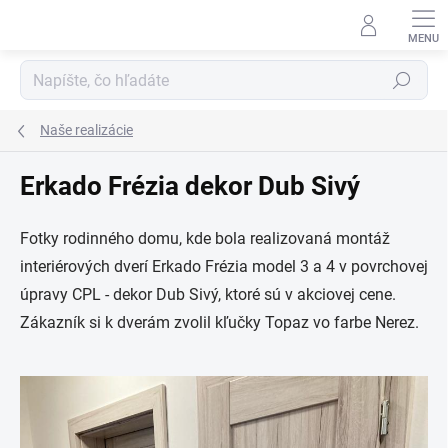
Prejsť
na
obsah
Hľadať
Naše realizácie
Erkado Frézia dekor Dub Sivý
F
otky rodinného domu, kde bola realizovaná montáž
interiérových dverí Erkado Frézia model 3 a 4 v povrchovej
úpravy CPL - dekor Dub Sivý, ktoré sú v akciovej cene.
Zákazník si k dverám zvolil kľučky Topaz vo farbe Nerez.