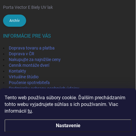
Porta Vector E Biely UV lak
Archív
INFORMÁCIE PRE VÁS
Doprava tovaru a platba
Doprava v ČR
Nakupujte za najnižšie ceny
Cenník montáže dverí
Kontakty
Virtuálne štúdio
Poučenie spotrebiteľa
Podmienky ochrany osobných údajov
Odstúpenie od zmluvy
Tento web používa súbory cookie. Ďalším prechádzaním
Obchodné podmienky
tohto webu vyjadrujete súhlas s ich používaním. Viac
informácií
tu
.
IVPA-OKNA - zmluvný partner
Nastavenie