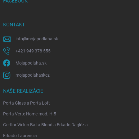
i
FACEBOOK
e
KONTAKT
info
@
mojapodlaha.sk
+421 949 378 555
Mojapodlaha.sk
mojapodlahaskcz
NAŠE REALIZÁCIE
Porta Glass a Porta Loft
Porta Verte Home mod. H.5
Gerflor Virtuo Baita Blond a Erkado Daglézia
Erkado Laurencia