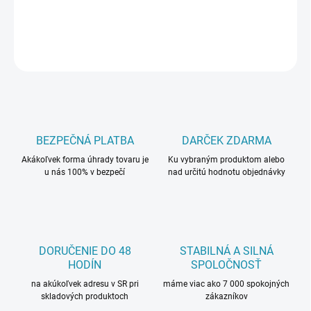
DETAILNÉ INFORMÁCIE
OPÝTAŤ SA
BEZPEČNÁ PLATBA
DARČEK ZDARMA
Akákoľvek forma úhrady tovaru je
Ku vybraným produktom alebo
u nás 100% v bezpečí
nad určitú hodnotu objednávky
DORUČENIE DO 48
STABILNÁ A SILNÁ
HODÍN
SPOLOČNOSŤ
na akúkoľvek adresu v SR pri
máme viac ako 7 000 spokojných
skladových produktoch
zákazníkov