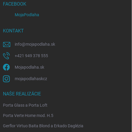
i
FACEBOOK
e
MojaPodlaha
KONTAKT
info
@
mojapodlaha.sk
+421 949 378 555
Mojapodlaha.sk
mojapodlahaskcz
NAŠE REALIZÁCIE
Porta Glass a Porta Loft
Porta Verte Home mod. H.5
Gerflor Virtuo Baita Blond a Erkado Daglézia