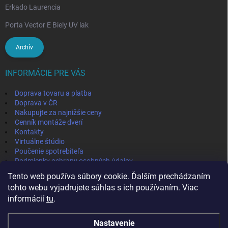
Erkado Laurencia
Porta Vector E Biely UV lak
Archív
INFORMÁCIE PRE VÁS
Doprava tovaru a platba
Doprava v ČR
Nakupujte za najnižšie ceny
Cenník montáže dverí
Kontakty
Virtuálne štúdio
Poučenie spotrebiteľa
Podmienky ochrany osobných údajov
Odstúpenie od zmluvy
Tento web používa súbory cookie. Ďalším prechádzaním
Obchodné podmienky
tohto webu vyjadrujete súhlas s ich používaním. Viac
informácií
tu
.
IVPA-OKNA - zmluvný partner
Nastavenie