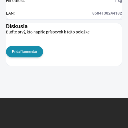
Hmotnosť
:
1 kg
EAN
:
8584138244182
Diskusia
Buďte prvý, kto napíše príspevok k tejto položke.
Pridať komentár
Z
á
p
ä
t