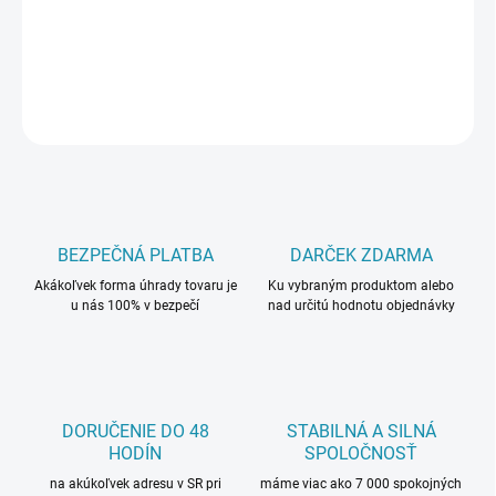
DETAILNÉ INFORMÁCIE
OPÝTAŤ SA
BEZPEČNÁ PLATBA
DARČEK ZDARMA
Akákoľvek forma úhrady tovaru je
Ku vybraným produktom alebo
u nás 100% v bezpečí
nad určitú hodnotu objednávky
DORUČENIE DO 48
STABILNÁ A SILNÁ
HODÍN
SPOLOČNOSŤ
na akúkoľvek adresu v SR pri
máme viac ako 7 000 spokojných