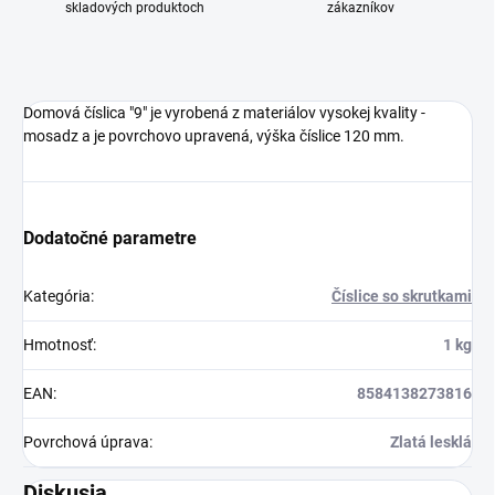
skladových produktoch
zákazníkov
Domová číslica "9" je vyrobená z materiálov vysokej kvality -
mosadz a je povrchovo upravená, výška číslice 120 mm.
Dodatočné parametre
Kategória
:
Číslice so skrutkami
Hmotnosť
:
1 kg
EAN
:
8584138273816
Povrchová úprava
:
Zlatá lesklá
Diskusia