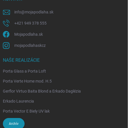
info
@
mojapodlaha.sk
+421 949 378 555
Mojapodlaha.sk
mojapodlahaskcz
NAŠE REALIZÁCIE
Porta Glass a Porta Loft
Porta Verte Home mod. H.5
Gerflor Virtuo Baita Blond a Erkado Daglézia
Erkado Laurencia
Porta Vector E Biely UV lak
Archív