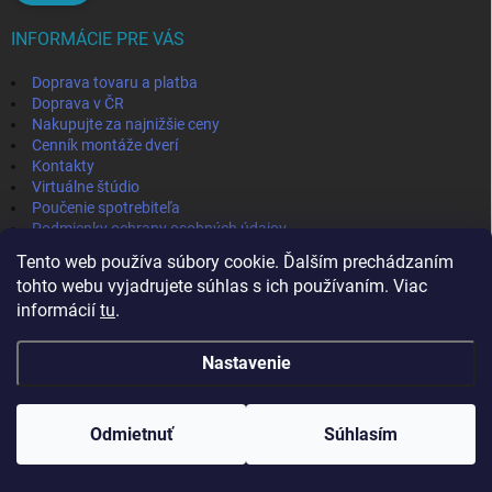
INFORMÁCIE PRE VÁS
Doprava tovaru a platba
Doprava v ČR
Nakupujte za najnižšie ceny
Cenník montáže dverí
Kontakty
Virtuálne štúdio
Poučenie spotrebiteľa
Podmienky ochrany osobných údajov
Odstúpenie od zmluvy
Tento web používa súbory cookie. Ďalším prechádzaním
Obchodné podmienky
tohto webu vyjadrujete súhlas s ich používaním. Viac
informácií
tu
.
IVPA-OKNA - zmluvný partner
Nastavenie
Copyright 2026
MojaPodlaha
. Všetky práva vyhradené.
Odmietnuť
Súhlasím
Vytvoril Shoptet