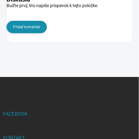
Buďte prvý, kto napíše príspevok k tejto položke.
Pridať komentár
Z
á
p
ä
t
i
FACEBOOK
e
KONTAKT