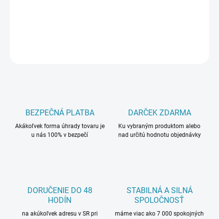
DETAILNÉ INFORMÁCIE
OPÝTAŤ SA
BEZPEČNÁ PLATBA
DARČEK ZDARMA
Akákoľvek forma úhrady tovaru je
Ku vybraným produktom alebo
u nás 100% v bezpečí
nad určitú hodnotu objednávky
DORUČENIE DO 48
STABILNÁ A SILNÁ
HODÍN
SPOLOČNOSŤ
na akúkoľvek adresu v SR pri
máme viac ako 7 000 spokojných