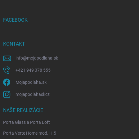
ä
t
i
FACEBOOK
e
KONTAKT
info
@
mojapodlaha.sk
+421 949 378 555
Mojapodlaha.sk
mojapodlahaskcz
NAŠE REALIZÁCIE
Porta Glass a Porta Loft
Porta Verte Home mod. H.5