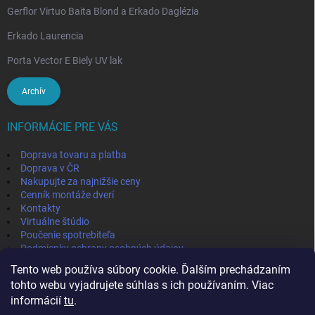
Gerflor Virtuo Baita Blond a Erkado Daglézia
Erkado Laurencia
Porta Vector E Biely UV lak
Archív
INFORMÁCIE PRE VÁS
Doprava tovaru a platba
Doprava v ČR
Nakupujte za najnižšie ceny
Cenník montáže dverí
Kontakty
Virtuálne štúdio
Poučenie spotrebiteľa
Podmienky ochrany osobných údajov
Odstúpenie od zmluvy
Tento web používa súbory cookie. Ďalším prechádzaním
Obchodné podmienky
tohto webu vyjadrujete súhlas s ich používaním. Viac
informácií
tu
.